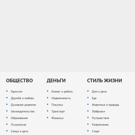
ОБЩЕСТВО
ДЕНЬГИ
СТИЛЬ ЖИЗНИ
Гороскоп
Бизнес и работа
Дом и дача
Дружба и любовь
Недвижимость
Еда
Духовное развитие
Покупки
Животные и природа
Законодательство
Транспорт
Лайфхаки
Образование
Финансы
Путешествия
Психология
Развлечения
Семья и дети
Спорт