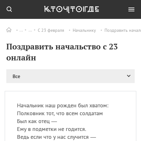
С 23 февраля
Начальнику
Поздравить начал
Все
ПРАЗДНИКИ
Поздравить начальство с 23
08.08
День «Счастье
случается» (Happiness
онлайн
Happens Day)
08.08
День мира в Аугсбурге
Все
08.08
Ермолаев день
09.08
День святого
великомученика
Пантелеймона –
Начальник наш рожден был хватом:
покровителя всех
врачей и целителя
Полковник тот, что всем солдатам
больных
Был как отец —
09.08
День книголюбов (Book
Ему в подметки не годится.
Lovers Day)
Ведь если что у нас случится —