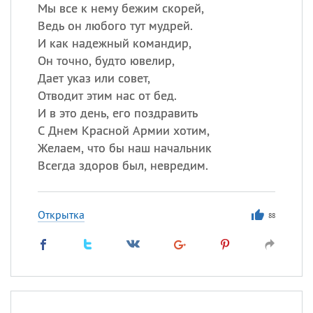
Мы все к нему бежим скорей,
Ведь он любого тут мудрей.
Все
ИМЕНА
И как надежный командир,
Сегодня празднуют именины
Он точно, будто ювелир,
Дает указ или совет,
Отводит этим нас от бед.
Александр
,
Макар
И в это день, его поздравить
Анна
С Днем Красной Армии хотим,
Желаем, что бы наш начальник
Всегда здоров был, невредим.
Посмотреть значение
и
происхождение
Открытка
88