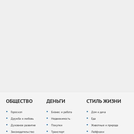
ОБЩЕСТВО
ДЕНЬГИ
СТИЛЬ ЖИЗНИ
Гороскоп
Бизнес и работа
Дом и дача
Дружба и любовь
Недвижимость
Еда
Духовное развитие
Покупки
Животные и природа
Законодательство
Транспорт
Лайфхаки