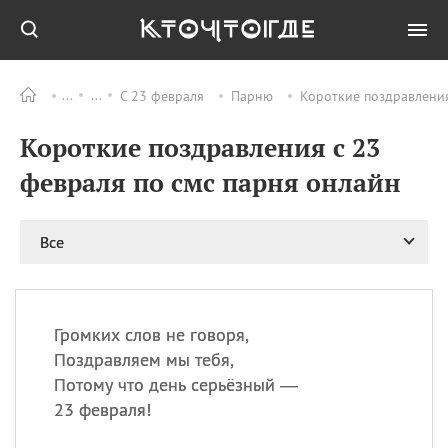
С 23 февраля
Парню
Короткие поздравления
Все
ПРАЗДНИКИ
Короткие поздравления с 23
09.08
День памяти жертв
атомной
февраля по смс парня онлайн
бомбардировки
Нагасаки
09.08
День переплетов
Все
09.08
Национальный женский
день
09.08
Национальный день
Громких слов не говоря,
рисового пудинга
Поздравляем мы тебя,
09.08
День Дымняшки
Потому что день серьёзный —
(Smokey Bear Day)
23 февраля!