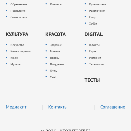
Образование
Финансы
Путешествия
Психология
Развлечения
Семья и дети
Спорт
Хобби
КУЛЬТУРА
КРАСОТА
DIGITAL
Искусство
Здоровье
Гаджеты
Кино и сериалы
Макияж
Игры
Книги
Показы
Интернет
Музыка
Похудение
Технологии
Стиль
Уход
ТЕСТЫ
Медиакит
Контакты
Соглашение
© 2026 КТО?ЧТО?ГДЕ?