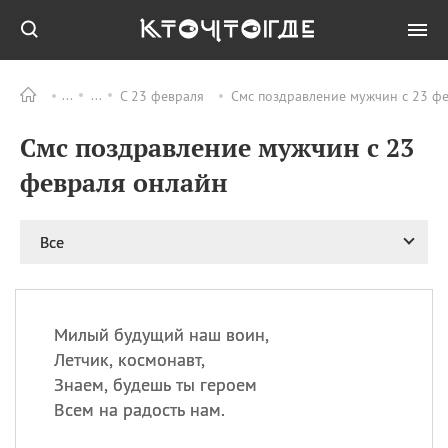
С 23 февраля
Смс поздравление мужчин с 23 ф
Все
ПРАЗДНИКИ
Смс поздравление мужчин с 23
09.08
День памяти жертв
атомной
февраля онлайн
бомбардировки
Нагасаки
09.08
День переплетов
Все
09.08
Национальный женский
день
09.08
Национальный день
Милый будущий наш воин,
рисового пудинга
Летчик, космонавт,
09.08
День Дымняшки
Знаем, будешь ты героем
(Smokey Bear Day)
Всем на радость нам.