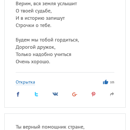
Все
ИМЕНА
Верим, вся земля услышит
О твоей судьбе,
Сегодня празднуют именины
И в историю запишут
Строчки о тебе.
Сергей
, Теодор,
Федор
Будем мы тобой гордиться,
Посмотреть значение
и
происхождение
Дорогой дружок,
Только надобно учиться
Очень хорошо.
Открытка
105
Ты верный помощник стране,