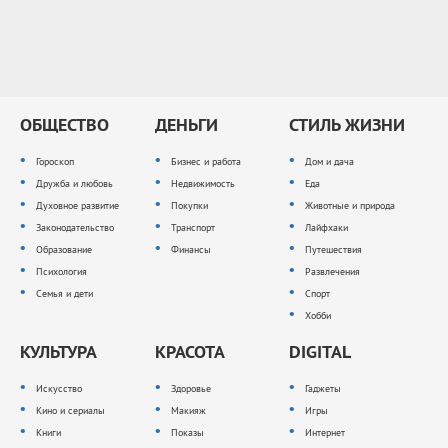
ОБЩЕСТВО
ДЕНЬГИ
СТИЛЬ ЖИЗНИ
Гороскоп
Бизнес и работа
Дом и дача
Дружба и любовь
Недвижимость
Еда
Духовное развитие
Покупки
Животные и природа
Законодательство
Транспорт
Лайфхаки
Образование
Финансы
Путешествия
Психология
Развлечения
Семья и дети
Спорт
Хобби
КУЛЬТУРА
КРАСОТА
DIGITAL
Искусство
Здоровье
Гаджеты
Кино и сериалы
Макияж
Игры
Книги
Показы
Интернет