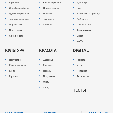
Гороскоп
Бизнес и работа
Дом и дача
Дружба и любовь
Недвижимость
Еда
Духовное развитие
Покупки
Животные и природа
Законодательство
Транспорт
Лайфхаки
Образование
Финансы
Путешествия
Психология
Развлечения
Семья и дети
Спорт
Хобби
КУЛЬТУРА
КРАСОТА
DIGITAL
Искусство
Здоровье
Гаджеты
Кино и сериалы
Макияж
Игры
Книги
Показы
Интернет
Музыка
Похудение
Технологии
Стиль
Уход
ТЕСТЫ
Медиакит
Контакты
Соглашение