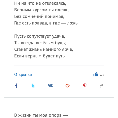
Ни на что не отвлекаясь,
Верным курсом ты идёшь,
Все
ИМЕНА
Без сомнений понимая,
Сегодня празднуют именины
Где есть правда, а где — ложь.
Пусть сопутствует удача,
Александр
,
Макар
Ты всегда весёлым будь;
Анна
Станет жизнь намного ярче,
Если верным будет путь.
Посмотреть значение
и
происхождение
Открытка
275
В жизни ты моя опора —