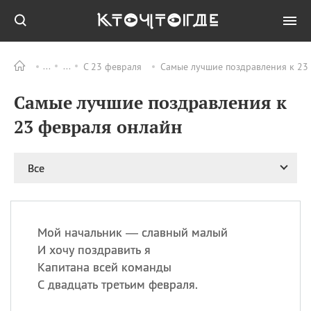
С 23 февраля
Самые лучшие поздравления к 23
Все
ПРАЗДНИКИ
Самые лучшие поздравления к
08.08
День «Счастье
случается» (Happiness
23 февраля онлайн
Happens Day)
08.08
День мира в Аугсбурге
Все
08.08
Ермолаев день
09.08
День святого
великомученика
Пантелеймона –
Мой начальник — славный малый
покровителя всех
врачей и целителя
И хочу поздравить я
больных
Капитана всей команды
09.08
День книголюбов (Book
С двадцать третьим февраля.
Lovers Day)