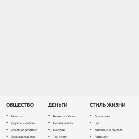
ОБЩЕСТВО
ДЕНЬГИ
СТИЛЬ ЖИЗНИ
Гороскоп
Бизнес и работа
Дом и дача
Дружба и любовь
Недвижимость
Еда
Духовное развитие
Покупки
Животные и природа
Законодательство
Транспорт
Лайфхаки