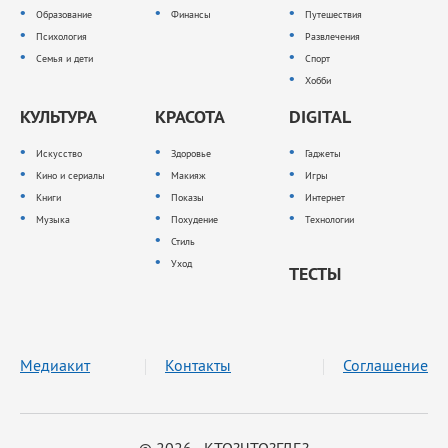
Образование
Финансы
Путешествия
Психология
Развлечения
Семья и дети
Спорт
Хобби
КУЛЬТУРА
КРАСОТА
DIGITAL
Искусство
Здоровье
Гаджеты
Кино и сериалы
Макияж
Игры
Книги
Показы
Интернет
Музыка
Похудение
Технологии
Стиль
Уход
ТЕСТЫ
Медиакит
Контакты
Соглашение
© 2026 КТО?ЧТО?ГДЕ?