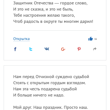
Защитник Отечества — гордое слово,
И это не сказка, и это не быль,
Все
ИМЕНА
Тебе настроения желаю такого,
Сегодня празднуют именины
Чтоб радость в округе ты многим дарил!
Александр
,
Макар
Открытка
16
Анна
Посмотреть значение
и
происхождение
Нам перед Отчизной суждено судьбой
Стоять с открытым гордым взглядом.
Нам эта честь подарена судьбой
И больше ничего не надо.
Мой друг. Наш праздник. Просто наш.