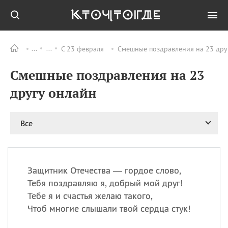
С 23 февраля
Смешные поздравления на 23 дру
Все
ПРАЗДНИКИ
Смешные поздравления на 23
08.08
День «Счастье
случается» (Happiness
другу онлайн
Happens Day)
08.08
День мира в Аугсбурге
Все
08.08
Ермолаев день
09.08
День святого
великомученика
Пантелеймона –
Защитник Отечества — гордое слово,
покровителя всех
врачей и целителя
Тебя поздравляю я, добрый мой друг!
больных
Тебе я и счастья желаю такого,
09.08
День книголюбов (Book
Чтоб многие слышали твой сердца стук!
Lovers Day)