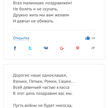
Все
ИМЕНА
Всех мальчишек поздравляем!
Не болеть и не скучать,
Сегодня празднуют именины
Дружно жить мы вам желаем
И девчат не обижать.
Акакий
,
Василий
,
Иван
,
Еще
Открытка
239
Алена
,
Анастасия
,
Антонина
,
Еще
Посмотреть значение
и
происхождение
Дорогие наши одноклашки,
Ваньки, Петьки, Ромки, Сашки…
Всей девичьей частью класса
В этот день поздравим вас мы.
Пусть войны не будет никогда,