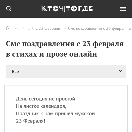
С 23 февраля
Смс поздравления с 23 февраля в
Все
ПРАЗДНИКИ
Смс поздравления с 23 февраля
11.08
Рождество святителя
Николая Чудотворца
в стихах и прозе онлайн
11.08
День «мусорной еды»
11.08
День полета на
Все
воздушном шарике
12.08
Курбан Байрам —
праздник
жертвоприношения
День сегодня не простой
12.08
День
На листке календаря,
Военно‑воздушных сил
Праздник к нам пришел мужской —
(День ВВС) РФ
23 Февраля!