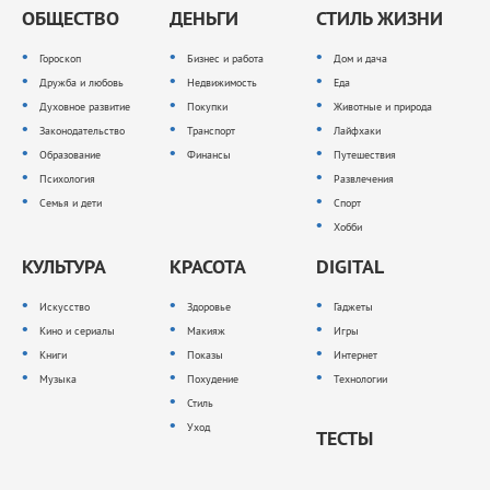
ОБЩЕСТВО
ДЕНЬГИ
СТИЛЬ ЖИЗНИ
Гороскоп
Бизнес и работа
Дом и дача
Дружба и любовь
Недвижимость
Еда
Духовное развитие
Покупки
Животные и природа
Законодательство
Транспорт
Лайфхаки
Образование
Финансы
Путешествия
Психология
Развлечения
Семья и дети
Спорт
Хобби
КУЛЬТУРА
КРАСОТА
DIGITAL
Искусство
Здоровье
Гаджеты
Кино и сериалы
Макияж
Игры
Книги
Показы
Интернет
Музыка
Похудение
Технологии
Стиль
Уход
ТЕСТЫ