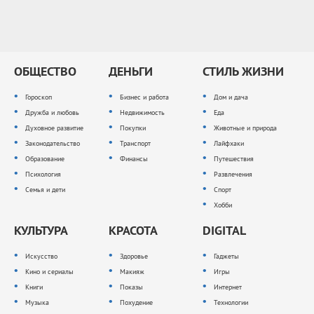
ОБЩЕСТВО
ДЕНЬГИ
СТИЛЬ ЖИЗНИ
Гороскоп
Бизнес и работа
Дом и дача
Дружба и любовь
Недвижимость
Еда
Духовное развитие
Покупки
Животные и природа
Законодательство
Транспорт
Лайфхаки
Образование
Финансы
Путешествия
Психология
Развлечения
Семья и дети
Спорт
Хобби
КУЛЬТУРА
КРАСОТА
DIGITAL
Искусство
Здоровье
Гаджеты
Кино и сериалы
Макияж
Игры
Книги
Показы
Интернет
Музыка
Похудение
Технологии