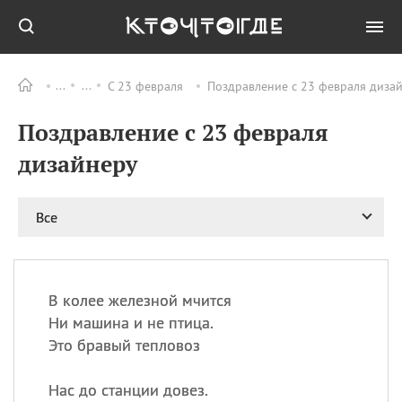
С 23 февраля
Поздравление с 23 февраля диза
Все
ПРАЗДНИКИ
Поздравление с 23 февраля
09.08
День памяти жертв
атомной
дизайнеру
бомбардировки
Нагасаки
09.08
День переплетов
Все
09.08
Национальный женский
день
09.08
Национальный день
В колее железной мчится
рисового пудинга
Ни машина и не птица.
09.08
День Дымняшки
Это бравый тепловоз
(Smokey Bear Day)
Нас до станции довез.