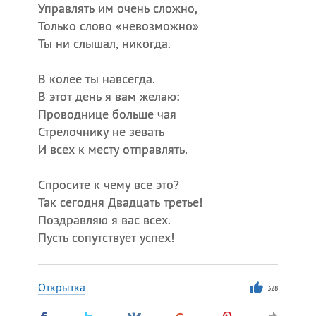
Все
ИМЕНА
Управлять им очень сложно,
Только слово «невозможно»
Сегодня празднуют именины
Ты ни слышал, никогда.
Сергей
, Теодор,
Федор
В колее ты навсегда.
В этот день я вам желаю:
Посмотреть значение
и
происхождение
Проводнице больше чая
Стрелочнику не зевать
И всех к месту отправлять.
Спросите к чему все это?
Так сегодня Двадцать третье!
Поздравляю я вас всех.
Пусть сопутствует успех!
Открытка
328