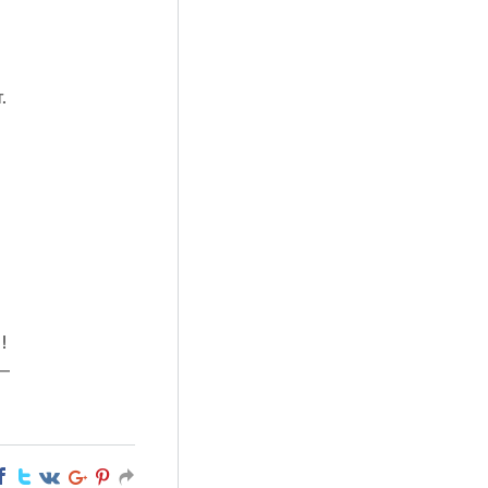
.
!
—