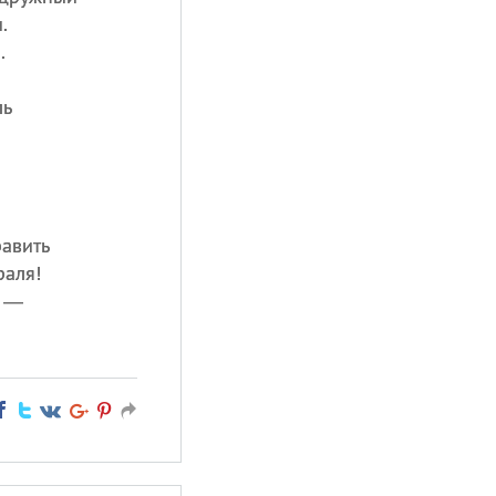
.
.
ль
равить
раля!
ь —