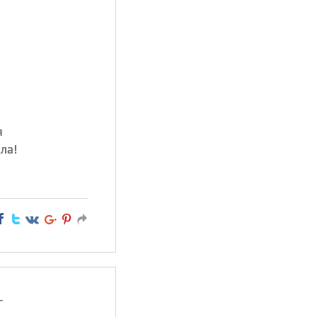
я
ла!
—