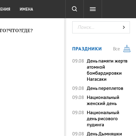
СОТА
DIGITAL
ТЕСТЫ
ЛЕНИЯ
ИМЕНА
КТО?ЧТО?ГДЕ?
ПРАЗДНИКИ
Все
09.08
День памяти жертв
атомной
бомбардировки
Нагасаки
09.08
День переплетов
09.08
Национальный
женский день
09.08
Национальный
день рисового
пудинга
09.08
День Дымняшки