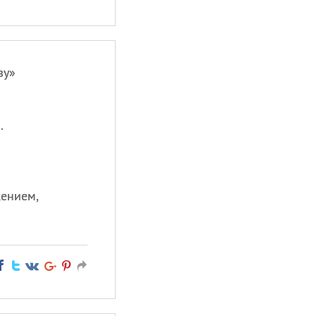
зу»
.
жением,