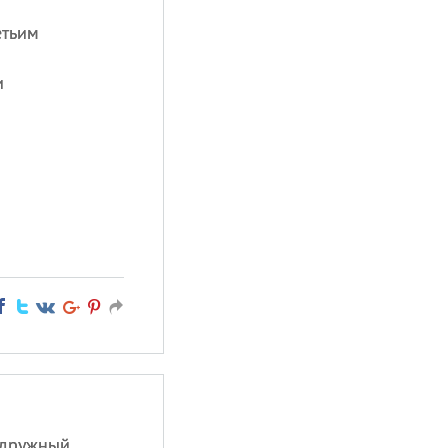
етьим
и
 дружный