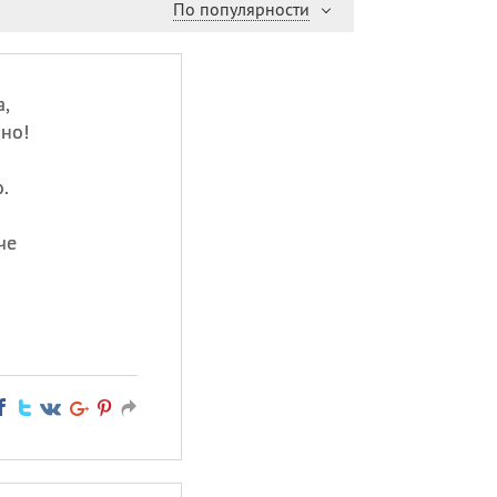
По популярности
,
но!
.
че