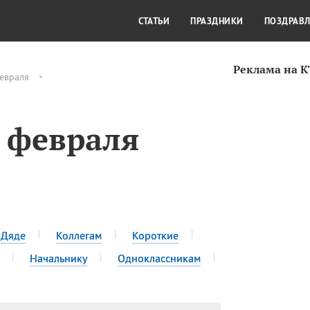
СТИЛЬ ЖИЗНИ
КУЛЬТУРА
КРА
СТАТЬИ
ПРАЗДНИКИ
ПОЗДРАВ
Реклама на 
евраля
3 февраля
Дяде
Коллегам
Короткие
Начальнику
Одноклассникам