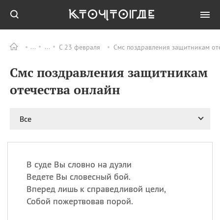
С 23 февраля
Смс поздравления защитникам от
Все
ПРАЗДНИКИ
Смс поздравления защитникам
06.08
Преображение
Господне у западных
отечества онлайн
христиан
06.08
День памяти
благоверных князей
Все
Бориса и Глеба, во
святом Крещении
Романа и Давида
07.08
День ассирийских
В суде Вы словно на дуэли
мучеников
Ведете Вы словесный бой.
07.08
Национальный день
Вперед лишь к справедливой цели,
маяка
Собой пожертвовав порой.
07.08
Годовщина битвы при
Бояка