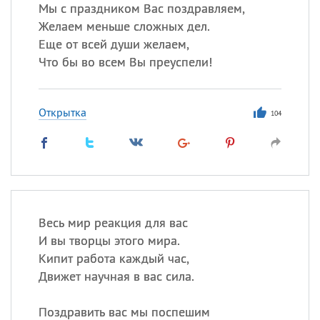
Мы с праздником Вас поздравляем,
Желаем меньше сложных дел.
Еще от всей души желаем,
Все
ИМЕНА
Что бы во всем Вы преуспели!
Сегодня празднуют именины
Открытка
Анатолий
, Афанасий,
Борис
104
,
Еще
Кристина
Посмотреть значение
и
Весь мир реакция для вас
происхождение
И вы творцы этого мира.
Кипит работа каждый час,
Движет научная в вас сила.
Поздравить вас мы поспешим