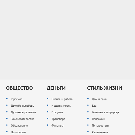
ОБЩЕСТВО
ДЕНЬГИ
СТИЛЬ ЖИЗНИ
Гороскоп
Бизнес и работа
Дом и дача
Дружба и любовь
Недвижимость
Еда
Духовное развитие
Покупки
Животные и природа
Законодательство
Транспорт
Лайфхаки
Образование
Финансы
Путешествия
Психология
Развлечения