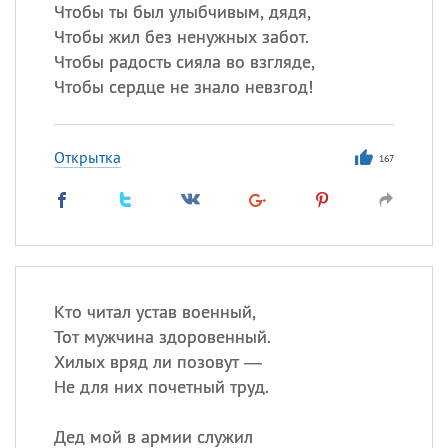
Все
ИМЕНА
Чтобы ты был улыбчивым, дядя,
Чтобы жил без ненужных забот.
Сегодня празднуют именины
Чтобы радость сияла во взгляде,
Чтобы сердце не знало невзгод!
Герман
,
Иван
,
Клим
,
Еще
Анфиса
Открытка
167
Посмотреть значение
и
происхождение
Кто читал устав военный,
Тот мужчина здоровенный.
Хилых вряд ли позовут —
Не для них почетный труд.
Дед мой в армии служил