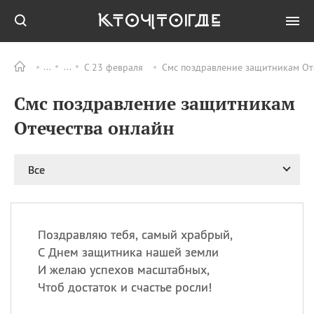
С 23 февраля
Смс поздравление защитникам От
Все
ПРАЗДНИКИ
Смс поздравление защитникам
09.08
День памяти
великомученика и
Отечества онлайн
целителя Пантелеимона
11.08
Рождество святителя
Николая Чудотворца
Все
11.08
День «мусорной еды»
11.08
День полета на
воздушном шарике
Поздравляю тебя, самый храбрый,
11.08
День Святой Клары —
С Днем защитника нашей земли
покровительницы
И желаю успехов масштабных,
телевидения
Чтоб достаток и счастье росли!