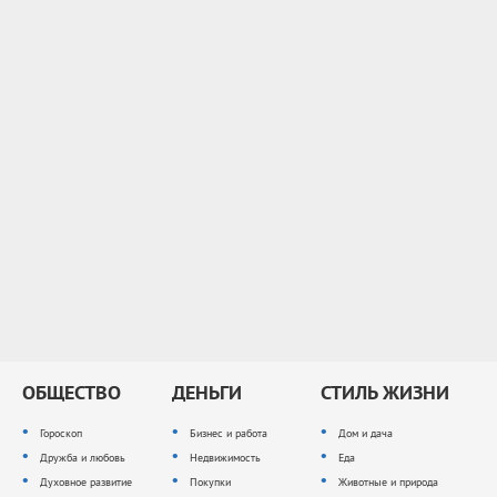
ОБЩЕСТВО
ДЕНЬГИ
СТИЛЬ ЖИЗНИ
Гороскоп
Бизнес и работа
Дом и дача
Дружба и любовь
Недвижимость
Еда
Духовное развитие
Покупки
Животные и природа