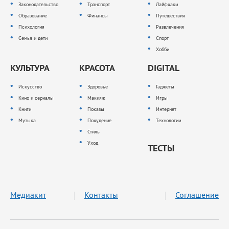
Законодательство
Транспорт
Лайфхаки
Образование
Финансы
Путешествия
Психология
Развлечения
Семья и дети
Спорт
Хобби
КУЛЬТУРА
КРАСОТА
DIGITAL
Искусство
Здоровье
Гаджеты
Кино и сериалы
Макияж
Игры
Книги
Показы
Интернет
Музыка
Похудение
Технологии
Стиль
Уход
ТЕСТЫ
Медиакит
Контакты
Соглашение