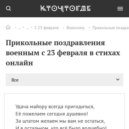
С 23 февраля
Военному
Прикольные поздрав
Все
ПРАЗДНИКИ
Прикольные поздравления
08.08
День «Счастье
случается» (Happiness
военным с 23 февраля в стихах
Happens Day)
онлайн
08.08
День мира в Аугсбурге
08.08
Ермолаев день
09.08
День святого
Все
великомученика
Пантелеймона –
покровителя всех
врачей и целителя
Удача майору всегда пригодиться,
больных
Её пожелаем сегодня душевно!
09.08
День книголюбов (Book
За штатом желаем мы вам не остаться,
Lovers Day)
И в остальном, что всё было волшебно!