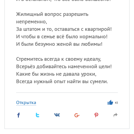
Все
ИМЕНА
Жилищный вопрос разрешить
непременно,
Сегодня празднуют именины
За штатом и то, оставаться с квартирой!
И чтобы в семье всё было нормально!
Александр
,
Макар
И были безумно женой вы любимы!
Анна
Стремитесь всегда к своему идеалу,
Всерьёз добивайтесь намеченной цели!
Какие бы жизнь не давала уроки,
Посмотреть значение
и
происхождение
Всегда нужный опыт найти вы сумели.
Открытка
43