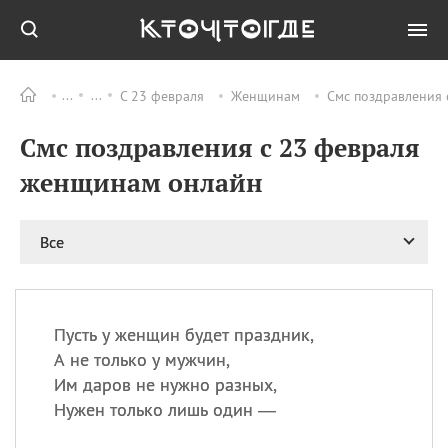
С 23 февраля
Женщинам
Смс поздравления
Все
ПРАЗДНИКИ
Смс поздравления с 23 февраля
09.08
День памяти
великомученика и
женщинам онлайн
целителя Пантелеимона
11.08
Рождество святителя
Николая Чудотворца
Все
11.08
День «мусорной еды»
11.08
День полета на
воздушном шарике
Пусть у женщин будет праздник,
11.08
День Святой Клары —
А не только у мужчин,
покровительницы
Им даров не нужно разных,
телевидения
Нужен только лишь один —