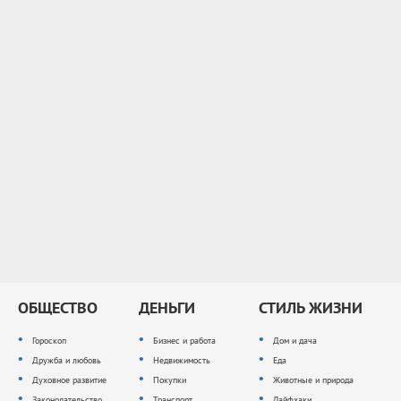
ОБЩЕСТВО
ДЕНЬГИ
СТИЛЬ ЖИЗНИ
Гороскоп
Бизнес и работа
Дом и дача
Дружба и любовь
Недвижимость
Еда
Духовное развитие
Покупки
Животные и природа
Законодательство
Транспорт
Лайфхаки