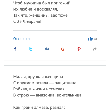
Все
ИМЕНА
Чтоб мужчина был пригожий,
Их любил и восхвалял,
Сегодня празднуют именины
Так что, женщины, вас тоже
С 23 Февраля!
Герман
,
Иван
,
Клим
,
Еще
Анфиса
Открытка
60
Посмотреть значение
и
происхождение
Милая, хрупкая женщина
С оружием встала — защитница!
Робкая, в жизни несмелая,
В строю — амазонка, воительница.
Как грани алмаза, разная: