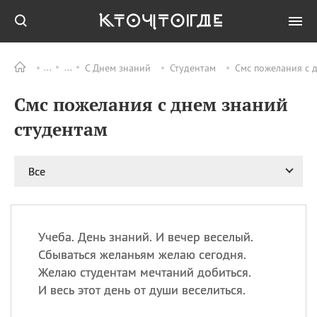
С Днем знаний
Студентам
Смс пожелания с 
Все
ПРАЗДНИКИ
Смс пожелания с днем знаний
08.08
День «Счастье
случается» (Happiness
студентам
Happens Day)
08.08
День мира в Аугсбурге
Все
08.08
Ермолаев день
09.08
День святого
великомученика
Пантелеймона –
Учеба. День знаний. И вечер веселый.
покровителя всех
врачей и целителя
Сбываться желаньям желаю сегодня.
больных
Желаю студентам мечтаний добиться.
09.08
День книголюбов (Book
И весь этот день от души веселиться.
Lovers Day)