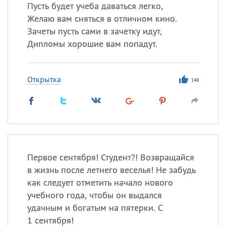
Пусть будет учеба даваться легко,
Желаю вам сняться в отличном кино.
Все
ИМЕНА
Зачеты пусть сами в зачетку идут,
Сегодня празднуют именины
Дипломы хорошие вам попадут.
Александр
,
Макар
Открытка
148
Анна
Посмотреть значение
и
происхождение
Первое сентября! Студент?! Возвращайся
в жизнь после летнего веселья! Не забудь
как следует отметить начало нового
учебного года, чтобы он выдался
удачным и богатым на пятерки. С
1 сентября!