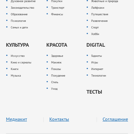
Духовное развитие
Покупки
Животные и природа
Законодательство
Транспорт
Лайфхаки
Образование
Финансы
Путешествия
Психология
Развлечения
Семья и дети
Спорт
Хобби
КУЛЬТУРА
КРАСОТА
DIGITAL
Искусство
Здоровье
Гаджеты
Кино и сериалы
Макияж
Игры
Книги
Показы
Интернет
Музыка
Похудение
Технологии
Стиль
Уход
ТЕСТЫ
Медиакит
Контакты
Соглашение