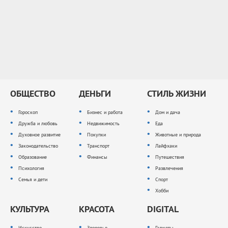
ОБЩЕСТВО
ДЕНЬГИ
СТИЛЬ ЖИЗНИ
Гороскоп
Бизнес и работа
Дом и дача
Дружба и любовь
Недвижимость
Еда
Духовное развитие
Покупки
Животные и природа
Законодательство
Транспорт
Лайфхаки
Образование
Финансы
Путешествия
Психология
Развлечения
Семья и дети
Спорт
Хобби
КУЛЬТУРА
КРАСОТА
DIGITAL
Искусство
Здоровье
Гаджеты