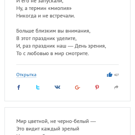
И его не запускали,
Ну, а термин «миопия»
Никогда и не встречали.
Все
ИМЕНА
Сегодня празднуют именины
Больше близким вы внимания,
В этот праздник уделите,
И, раз праздник наш — День зрения,
Анатолий
, Афанасий,
Борис
То с любовью в мир смотрите.
,
Еще
Кристина
Открытка
427
Посмотреть значение
и
происхождение
Мир цветной, не черно-белый —
Это видит каждый зрелый