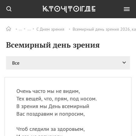
С Днем зрения
Всемирный день зрения 2026, к
Все
ПРАЗДНИКИ
Всемирный день зрения
06.08
Преображение
Господне у западных
христиан
Все
06.08
День памяти
благоверных князей
Бориса и Глеба, во
святом Крещении
Романа и Давида
Очень часто мы не видим,
Тех вещей, что, прям, под носом.
07.08
День ассирийских
мучеников
В зрения мы День всемирный
Вас поздравим и попросим,
07.08
Национальный день
маяка
Чтоб следили за здоровьем,
07.08
Годовщина битвы при
Бояка