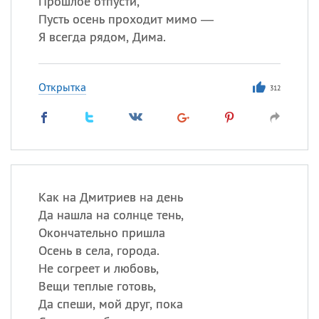
Прошлое отпусти,
Все
ИМЕНА
Пусть осень проходит мимо —
Сегодня празднуют именины
Я всегда рядом, Дима.
Герман
,
Иван
,
Клим
,
Еще
Открытка
312
Анфиса
Посмотреть значение
и
происхождение
Как на Дмитриев на день
Да нашла на солнце тень,
Окончательно пришла
Осень в села, города.
Не согреет и любовь,
Вещи теплые готовь,
Да спеши, мой друг, пока