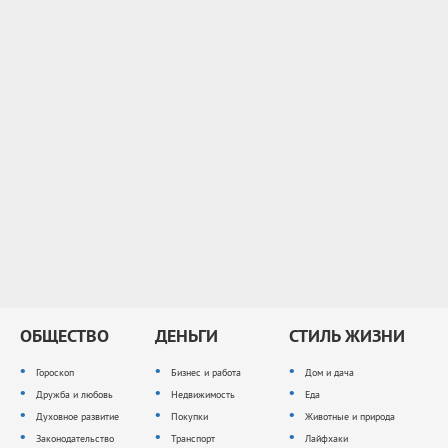
ОБЩЕСТВО
ДЕНЬГИ
СТИЛЬ ЖИЗНИ
Гороскоп
Бизнес и работа
Дом и дача
Дружба и любовь
Недвижимость
Еда
Духовное развитие
Покупки
Животные и природа
Законодательство
Транспорт
Лайфхаки