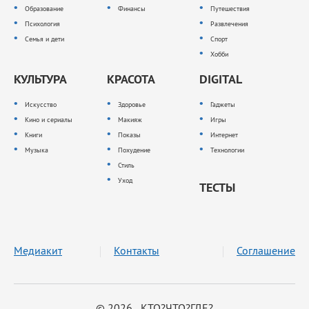
Образование
Финансы
Путешествия
Психология
Развлечения
Семья и дети
Спорт
Хобби
КУЛЬТУРА
КРАСОТА
DIGITAL
Искусство
Здоровье
Гаджеты
Кино и сериалы
Макияж
Игры
Книги
Показы
Интернет
Музыка
Похудение
Технологии
Стиль
Уход
ТЕСТЫ
Медиакит
Контакты
Соглашение
© 2026 КТО?ЧТО?ГДЕ?