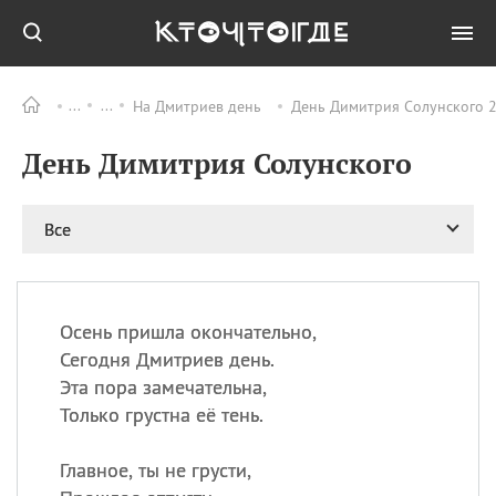
На Дмитриев день
День Димитрия Солунского 2
Все
ПРАЗДНИКИ
День Димитрия Солунского
09.08
День памяти
великомученика и
целителя Пантелеимона
Все
11.08
Рождество святителя
Николая Чудотворца
11.08
День «мусорной еды»
11.08
День полета на
Осень пришла окончательно,
воздушном шарике
Сегодня Дмитриев день.
11.08
День Святой Клары —
Эта пора замечательна,
покровительницы
Только грустна её тень.
телевидения
Главное, ты не грусти,