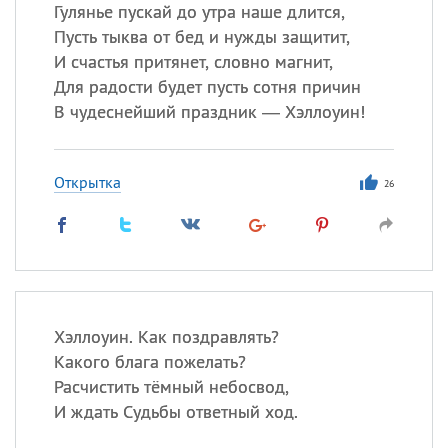
Гулянье пускай до утра наше длится,
Пусть тыква от бед и нужды защитит,
Все
ИМЕНА
И счастья притянет, словно магнит,
Сегодня празднуют именины
Для радости будет пусть сотня причин
В чудеснейший праздник — Хэллоуин!
Александр
,
Макар
Открытка
Анна
26
Посмотреть значение
и
происхождение
Хэллоуин. Как поздравлять?
Какого блага пожелать?
Расчистить тёмный небосвод,
И ждать Судьбы ответный ход.