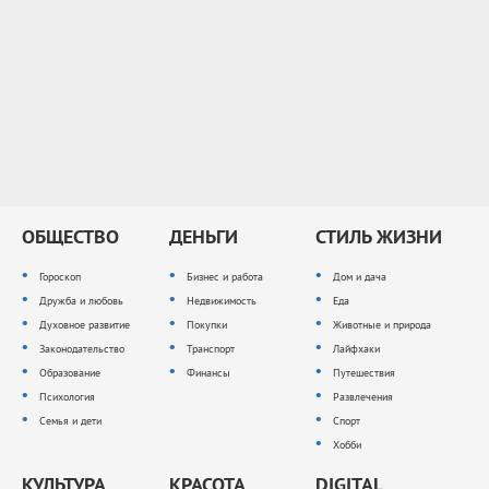
ОБЩЕСТВО
ДЕНЬГИ
СТИЛЬ ЖИЗНИ
Гороскоп
Бизнес и работа
Дом и дача
Дружба и любовь
Недвижимость
Еда
Духовное развитие
Покупки
Животные и природа
Законодательство
Транспорт
Лайфхаки
Образование
Финансы
Путешествия
Психология
Развлечения
Семья и дети
Спорт
Хобби
КУЛЬТУРА
КРАСОТА
DIGITAL