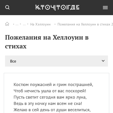
На Хэллоуин
Пожелания на Хеллоуин в стихах 2
Все
ПРАЗДНИКИ
Пожелания на Хеллоуин в
08.08
День «Счастье
случается» (Happiness
стихах
Happens Day)
08.08
День мира в Аугсбурге
Все
08.08
Ермолаев день
09.08
День святого
великомученика
Пантелеймона –
Костюм поужасней и грим пострашней,
покровителя всех
врачей и целителя
Чтоб нечисть ушла от вас поскорей!
больных
Пусть светит сегодня вам ярко луна,
09.08
День книголюбов (Book
Ведь в эту ночку нам всем не сна!
Lovers Day)
Желаю в сей день от души веселиться,