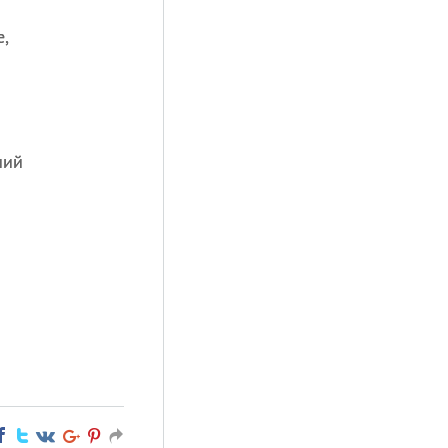
е,
чий