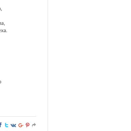
,
а,
ха.
о