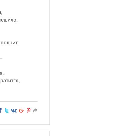
,
пешило,
аполнит,
—
я,
ратится,