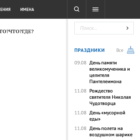
СОТА
DIGITAL
ТЕСТЫ
ЛЕНИЯ
ИМЕНА
КТО?ЧТО?ГДЕ?
ПРАЗДНИКИ
Все
09.08
День памяти
великомученика и
целителя
Пантелеимона
11.08
Рождество
святителя Николая
Чудотворца
11.08
День «мусорной
еды»
11.08
День полета на
воздушном шарике