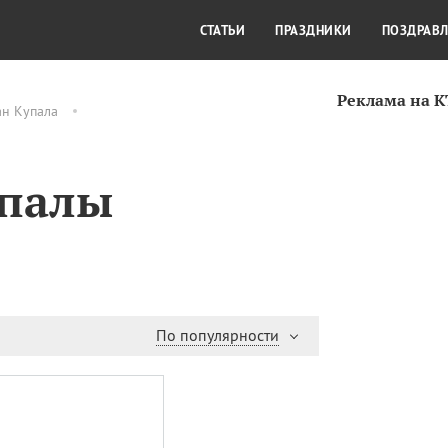
СТИЛЬ ЖИЗНИ
КУЛЬТУРА
КРА
СТАТЬИ
ПРАЗДНИКИ
ПОЗДРАВ
Реклама на 
ан Купала
упалы
По популярности