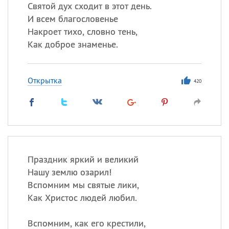
Все
ИМЕНА
Святой дух сходит в этот день.
И всем благословенье
Сегодня празднуют именины
Накроет тихо, словно тень,
Как доброе знаменье.
Сергей
, Теодор,
Федор
Посмотреть значение
и
Открытка
происхождение
420
Праздник яркий и великий
Нашу землю озарил!
Вспомним мы святые лики,
Как Христос людей любил.
Вспомним, как его крестили,