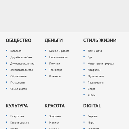
ОБЩЕСТВО
ДЕНЬГИ
СТИЛЬ ЖИЗНИ
Гороскоп
Бизнес и работа
Дом и дача
Дружба и любовь
Недвижимость
Еда
Духовное развитие
Покупки
Животные и природа
Законодательство
Транспорт
Лайфхаки
Образование
Финансы
Путешествия
Психология
Развлечения
Семья и дети
Спорт
Хобби
КУЛЬТУРА
КРАСОТА
DIGITAL
Искусство
Здоровье
Гаджеты
Кино и сериалы
Макияж
Игры
Книги
Показы
Интернет