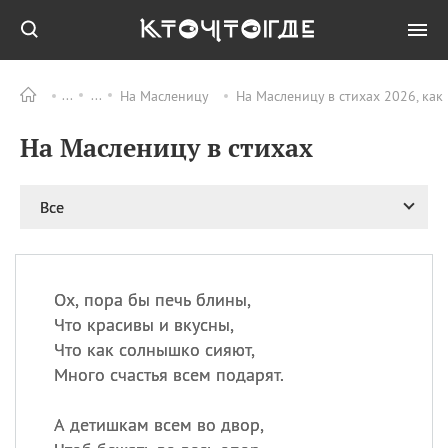
На Масленицу
На Масленицу в стихах 2026, как
Все
ПРАЗДНИКИ
На Масленицу в стихах
11.08
Рождество святителя
Николая Чудотворца
11.08
День «мусорной еды»
Все
11.08
День полета на
воздушном шарике
12.08
Курбан Байрам —
праздник
Ох, пора бы печь блины,
жертвоприношения
Что красивы и вкусны,
12.08
День
Что как солнышко сияют,
Военно‑воздушных сил
Много счастья всем подарят.
(День ВВС) РФ
А детишкам всем во двор,