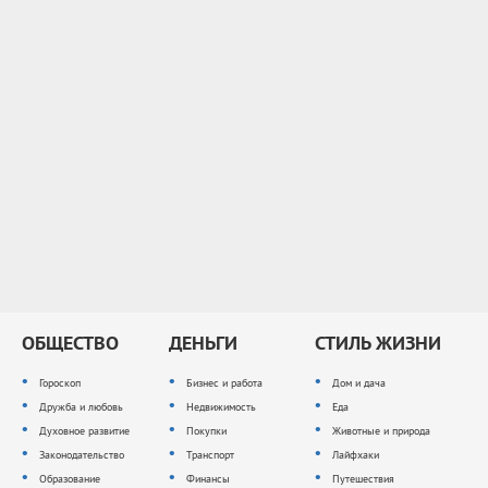
ОБЩЕСТВО
ДЕНЬГИ
СТИЛЬ ЖИЗНИ
Гороскоп
Бизнес и работа
Дом и дача
Дружба и любовь
Недвижимость
Еда
Духовное развитие
Покупки
Животные и природа
Законодательство
Транспорт
Лайфхаки
Образование
Финансы
Путешествия