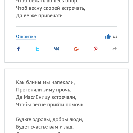
Чтоб бежать во весь опор,
Все
ИМЕНА
Чтоб весну скорей встречать,
Сегодня празднуют именины
Да ее же привечать.
Акакий
,
Василий
,
Иван
,
Открытка
Еще
313
Алена
,
Анастасия
,
Антонина
,
Еще
Посмотреть значение
и
Как блины мы напекали,
происхождение
Прогоняли зиму прочь,
Да МаслЕницу встречали,
Чтобы весне прийти помочь.
Будьте здравы, добры люди,
Будет счастье вам и лад,