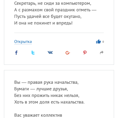
Секретарь, не сиди за компьютером,
А с размахом свой праздник отметь —
Все
ИМЕНА
Пусть удачей все будет окутано,
Сегодня празднуют именины
И она не покинет и впредь!
Александр
,
Макар
Открытка
0
Анна
Посмотреть значение
и
происхождение
Вы — правая рука начальства,
Бумаги — лучшие друзья,
Без них прожить никак нельзя,
Хоть в этом доля есть нахальства.
Вас уважает коллектив