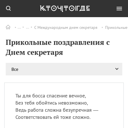
С Международным днем секретаря
Прикольные 
Все
ПРАЗДНИКИ
Прикольные поздравления с
08.08
День «Счастье
случается» (Happiness
Днем секретаря
Happens Day)
08.08
День мира в Аугсбурге
Все
08.08
Ермолаев день
09.08
День святого
великомученика
Пантелеймона –
Ты для босса спасение вечное,
покровителя всех
врачей и целителя
Без тебя обойтись невозможно,
больных
Ведь работа сложна безупречная —
09.08
День книголюбов (Book
Соответствовать ей тоже сложно.
Lovers Day)