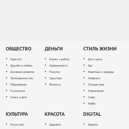
ОБЩЕСТВО
ДЕНЬГИ
СТИЛЬ ЖИЗНИ
Гороскоп
Бизнес и работа
Дом и дача
Дружба и любовь
Недвижимость
Еда
Духовное развитие
Покупки
Животные и природа
Законодательство
Транспорт
Лайфхаки
Образование
Финансы
Путешествия
Психология
Развлечения
Семья и дети
Спорт
Хобби
КУЛЬТУРА
КРАСОТА
DIGITAL
Искусство
Здоровье
Гаджеты