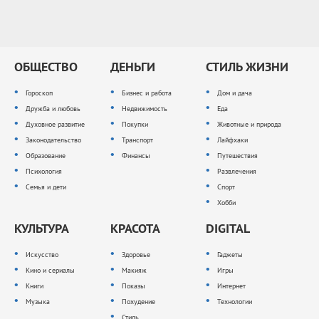
ОБЩЕСТВО
ДЕНЬГИ
СТИЛЬ ЖИЗНИ
Гороскоп
Бизнес и работа
Дом и дача
Дружба и любовь
Недвижимость
Еда
Духовное развитие
Покупки
Животные и природа
Законодательство
Транспорт
Лайфхаки
Образование
Финансы
Путешествия
Психология
Развлечения
Семья и дети
Спорт
Хобби
КУЛЬТУРА
КРАСОТА
DIGITAL
Искусство
Здоровье
Гаджеты
Кино и сериалы
Макияж
Игры
Книги
Показы
Интернет
Музыка
Похудение
Технологии
Стиль