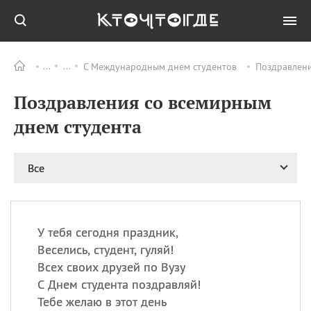
С Международным днем студентов
Поздравлени
Все
ПРАЗДНИКИ
Поздравления со всемирным
09.08
День памяти жертв
атомной
днем студента
бомбардировки
Нагасаки
09.08
День переплетов
Все
09.08
Национальный женский
день
09.08
Национальный день
У тебя сегодня праздник,
рисового пудинга
Веселись, студент, гуляй!
09.08
День Дымняшки
Всех своих друзей по Вузу
(Smokey Bear Day)
С Днем студента поздравляй!
Тебе желаю в этот день