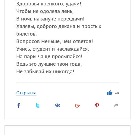
Все
ИМЕНА
Здоровья крепкого, удачи!
Чтобы не одолела лень,
Сегодня празднуют именины
В ночь накануне пересдачи!
Халявы, доброго декана и простых
Сергей
, Теодор,
Федор
билетов.
Вопросов меньше, чем ответов!
Посмотреть значение
и
происхождение
Учись, студент и наслаждайся,
На пары чаще просыпайся!
Ведь это лучшие твои года,
Не забывай их никогда!
Открытка
328