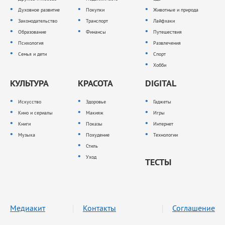
Духовное развитие
Покупки
Животные и природа
Законодательство
Транспорт
Лайфхаки
Образование
Финансы
Путешествия
Психология
Развлечения
Семья и дети
Спорт
Хобби
КУЛЬТУРА
КРАСОТА
DIGITAL
Искусство
Здоровье
Гаджеты
Кино и сериалы
Макияж
Игры
Книги
Показы
Интернет
Музыка
Похудение
Технологии
Стиль
Уход
ТЕСТЫ
Медиакит
Контакты
Соглашение