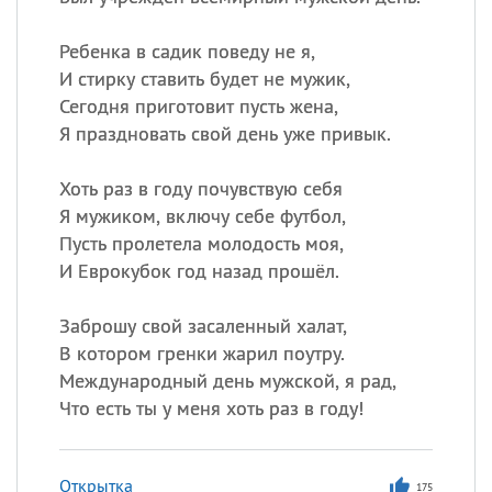
Все
ИМЕНА
Сегодня празднуют именины
Ребенка в садик поведу не я,
И стирку ставить будет не мужик,
Сегодня приготовит пусть жена,
Сергей
, Теодор,
Федор
Я праздновать свой день уже привык.
Посмотреть значение
и
происхождение
Хоть раз в году почувствую себя
Я мужиком, включу себе футбол,
Пусть пролетела молодость моя,
И Еврокубок год назад прошёл.
Заброшу свой засаленный халат,
В котором гренки жарил поутру.
Международный день мужской, я рад,
Что есть ты у меня хоть раз в году!
Открытка
175