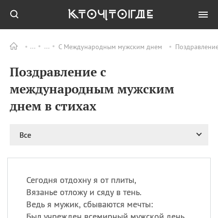
С Международным мужским днем
Поздравление
Все
ПРАЗДНИКИ
Поздравление с
09.08
День памяти жертв
атомной
международным мужским
бомбардировки
Нагасаки
днем в стихах
09.08
День переплетов
09.08
Национальный женский
Все
день
09.08
Национальный день
рисового пудинга
09.08
День Дымняшки
Сегодня отдохну я от плиты,
(Smokey Bear Day)
Вязанье отложу и сяду в тень.
Ведь я мужик, сбываются мечты:
Был учрежден всемирный мужской день.