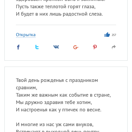
Пусть также теплотой горят глаза,
И будет в них лишь радостной слеза.
Все
ИМЕНА
Сегодня празднуют именины
Открытка
257
Анатолий
, Афанасий,
Борис
,
Еще
Кристина
Твой день рожденья с праздником
Посмотреть значение
и
сравним,
происхождение
Таким же важным как событие в стране,
Мы дружно здравия тебе хотим,
И настроенья как у птичек по весне.
И многие из нас уж сами внуков,
Встречают в выходной день поутру,