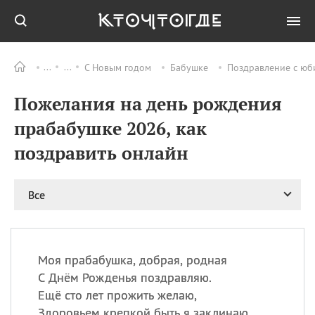
С Новым годом
Бабушке
Поздравление с юб
Все
ПРАЗДНИКИ
Пожелания на день рождения
06.08
Преображение
Господне у западных
прабабушке 2026, как
христиан
поздравить онлайн
06.08
День памяти
благоверных князей
Бориса и Глеба, во
святом Крещении
Все
Романа и Давида
07.08
День ассирийских
мучеников
Моя прабабушка, добрая, родная
07.08
Национальный день
С Днём Рожденья поздравляю.
маяка
Ещё сто лет прожить желаю,
07.08
Годовщина битвы при
Здоровьем крепкой быть я заклинаю.
Бояка