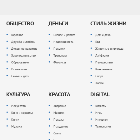
ОБЩЕСТВО
ДЕНЬГИ
СТИЛЬ ЖИЗНИ
Гороскоп
Бизнес и работа
Дом и дача
Дружба и любовь
Недвижимость
Еда
Духовное развитие
Покупки
Животные и природа
Законодательство
Транспорт
Лайфхаки
Образование
Финансы
Путешествия
Психология
Развлечения
Семья и дети
Спорт
Хобби
КУЛЬТУРА
КРАСОТА
DIGITAL
Искусство
Здоровье
Гаджеты
Кино и сериалы
Макияж
Игры
Книги
Показы
Интернет
Музыка
Похудение
Технологии
Стиль