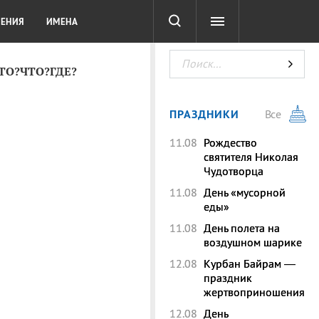
СОТА
DIGITAL
ТЕСТЫ
ЛЕНИЯ
ИМЕНА
КТО?ЧТО?ГДЕ?
ПРАЗДНИКИ
Все
11.08
Рождество
святителя Николая
Чудотворца
11.08
День «мусорной
еды»
11.08
День полета на
воздушном шарике
12.08
Курбан Байрам —
праздник
жертвоприношения
12.08
День