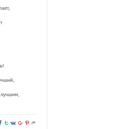
ает,
т
ь!
учший,
 лучшим,