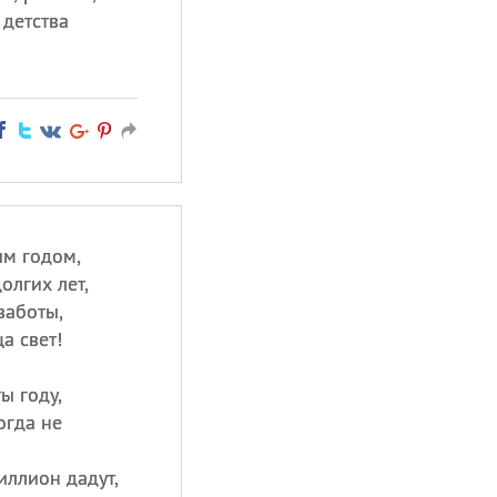
 детства
ым годом,
олгих лет,
заботы,
а свет!
ы году,
огда не
иллион дадут,