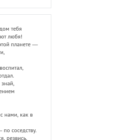
одом тебя
яют любя!
этой планете —
и,
воспитал,
отдал.
 знай,
оением
с нами, как в
 по соседству.
, резвись,