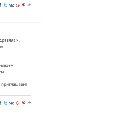
дравляем,
ет
рываем,
ем.
ь приглашаем!