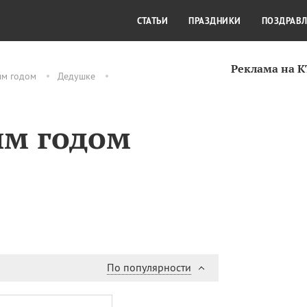
СТИЛЬ ЖИЗНИ
КУЛЬТУРА
КРА
СТАТЬИ
ПРАЗДНИКИ
ПОЗДРАВ
Реклама на 
ым годом
Дедушке
ым годом
По популярности