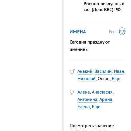
Военно‑воздушных
сил (День ВВС) РФ
ИМЕНА
Все
Сегодня празднуют
именины
Акакий
,
Василий
,
Иван
,
Николай
, Остап,
Еще
Алена
,
Анастасия
,
Антонина
,
Арина
,
Елена
,
Еще
Посмотреть значение