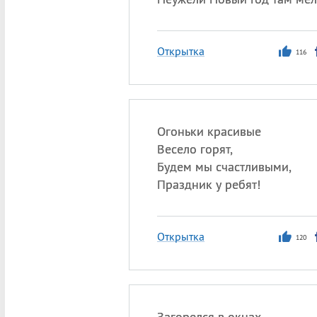
Открытка
116
Огоньки красивые
Весело горят,
Будем мы счастливыми,
Праздник у ребят!
Открытка
120
Загорелся в окнах