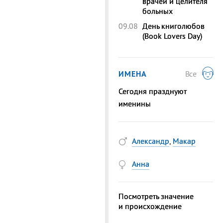
врачей и целителя
больных
09.08
День книголюбов
(Book Lovers Day)
ИМЕНА
Все
Сегодня празднуют
именины
Александр
,
Макар
Анна
Посмотреть значение
и происхождение