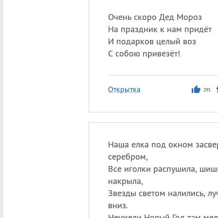
Очень скоро Дед Мороз
На праздник к нам придёт
И подарков целый воз
С собою привезёт!
Открытка
291
Наша елка под окном засве
серебром,
Все иголки распушила, шиш
накрыла,
Звезды светом налились, лу
вниз.
Неужели Новый Год там мел