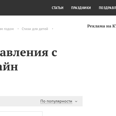
СТИЛЬ ЖИЗНИ
КУЛЬТУРА
КРА
СТАТЬИ
ПРАЗДНИКИ
ПОЗДРАВ
Реклама на 
ым годом
Стихи для детей
авления с
айн
По популярности