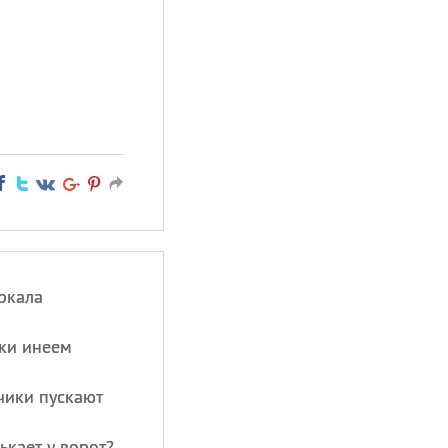
ркала
ки инеем
чики пускают
ькает у ворот?