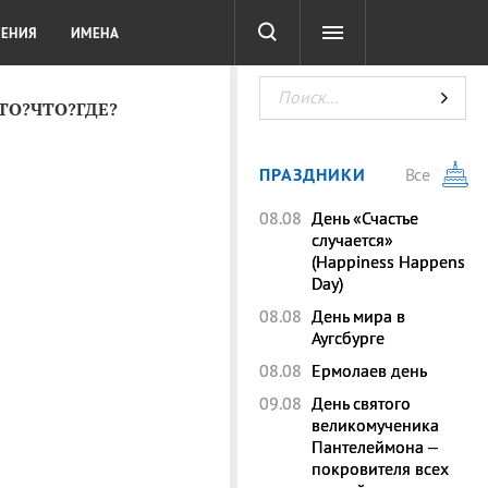
СОТА
DIGITAL
ТЕСТЫ
ЛЕНИЯ
ИМЕНА
КТО?ЧТО?ГДЕ?
ПРАЗДНИКИ
Все
08.08
День «Счастье
случается»
(Happiness Happens
Day)
08.08
День мира в
Аугсбурге
08.08
Ермолаев день
09.08
День святого
великомученика
Пантелеймона –
покровителя всех