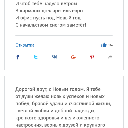
И чтоб тебе надуло ветром
В карманы доллары иль евро.
И офис пусть под Новый год
Все
ИМЕНА
С начальством снегом заметёт!
Сегодня празднуют именины
Открытка
Анатолий
, Афанасий,
Борис
114
,
Еще
Кристина
Посмотреть значение
и
Дорогой друг, с Новым годом. Я тебе
происхождение
от души желаю новых успехов и новых
побед, бравой удачи и счастливой жизни,
светлой любви и доброй надежды,
крепкого здоровья и великолепного
настроения, верных друзей и крупного