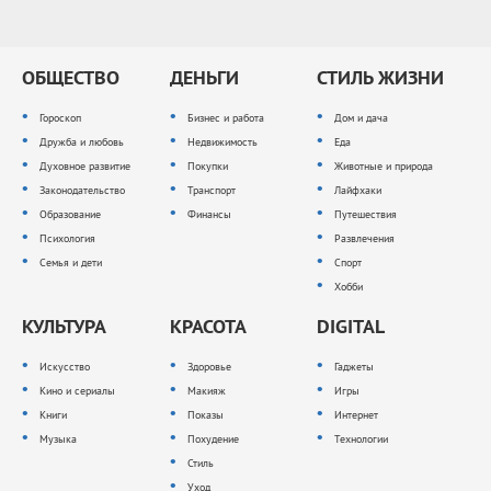
ОБЩЕСТВО
ДЕНЬГИ
СТИЛЬ ЖИЗНИ
Гороскоп
Бизнес и работа
Дом и дача
Дружба и любовь
Недвижимость
Еда
Духовное развитие
Покупки
Животные и природа
Законодательство
Транспорт
Лайфхаки
Образование
Финансы
Путешествия
Психология
Развлечения
Семья и дети
Спорт
Хобби
КУЛЬТУРА
КРАСОТА
DIGITAL
Искусство
Здоровье
Гаджеты
Кино и сериалы
Макияж
Игры
Книги
Показы
Интернет
Музыка
Похудение
Технологии
Стиль
Уход