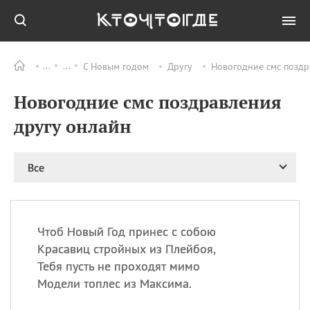
С Новым годом
Другу
Новогодние смс поздр
Все
ПРАЗДНИКИ
Новогодние смс поздравления
06.08
Преображение
Господне у западных
другу онлайн
христиан
06.08
День памяти
благоверных князей
Все
Бориса и Глеба, во
святом Крещении
Романа и Давида
07.08
День ассирийских
Чтоб Новый Год принес с собою
мучеников
Красавиц стройных из Плейбоя,
07.08
Национальный день
Тебя пусть не проходят мимо
маяка
Модели топлес из Максима.
07.08
Годовщина битвы при
Бояка