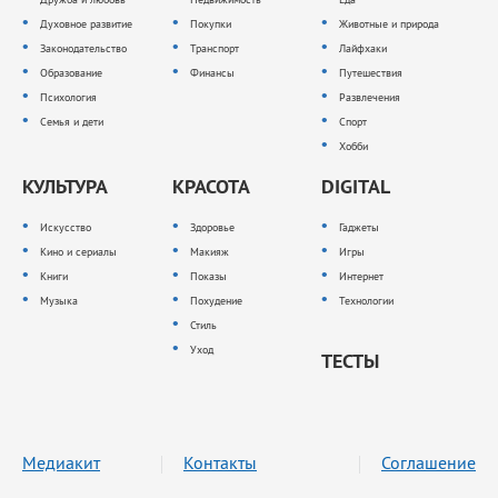
Духовное развитие
Покупки
Животные и природа
Законодательство
Транспорт
Лайфхаки
Образование
Финансы
Путешествия
Психология
Развлечения
Семья и дети
Спорт
Хобби
КУЛЬТУРА
КРАСОТА
DIGITAL
Искусство
Здоровье
Гаджеты
Кино и сериалы
Макияж
Игры
Книги
Показы
Интернет
Музыка
Похудение
Технологии
Стиль
Уход
ТЕСТЫ
Медиакит
Контакты
Соглашение