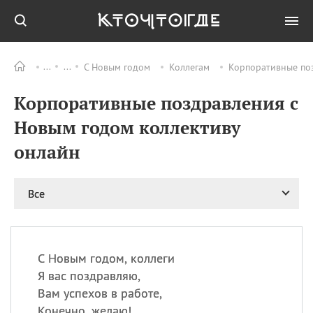
С Новым годом
Коллегам
Корпоративные по
Все
ПРАЗДНИКИ
Корпоративные поздравления с
09.08
День памяти жертв
атомной
Новым годом коллективу
бомбардировки
Нагасаки
онлайн
09.08
День переплетов
09.08
Национальный женский
Все
день
09.08
Национальный день
рисового пудинга
09.08
День Дымняшки
С Новым годом, коллеги
(Smokey Bear Day)
Я вас поздравляю,
Вам успехов в работе,
Конечно, желаю!