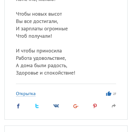
Все
ИМЕНА
Сегодня празднуют именины
Чтобы новых высот
Вы все достигали,
И зарплаты огромные
Сергей
, Теодор,
Федор
Чтоб получали!
Посмотреть значение
и
происхождение
И чтобы приносила
Работа удовольствие,
А дома были радость,
Здоровье и спокойствие!
Открытка
27