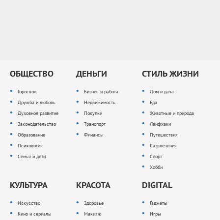
ОБЩЕСТВО
ДЕНЬГИ
СТИЛЬ ЖИЗНИ
Гороскоп
Бизнес и работа
Дом и дача
Дружба и любовь
Недвижимость
Еда
Духовное развитие
Покупки
Животные и природа
Законодательство
Транспорт
Лайфхаки
Образование
Финансы
Путешествия
Психология
Развлечения
Семья и дети
Спорт
Хобби
КУЛЬТУРА
КРАСОТА
DIGITAL
Искусство
Здоровье
Гаджеты
Кино и сериалы
Макияж
Игры