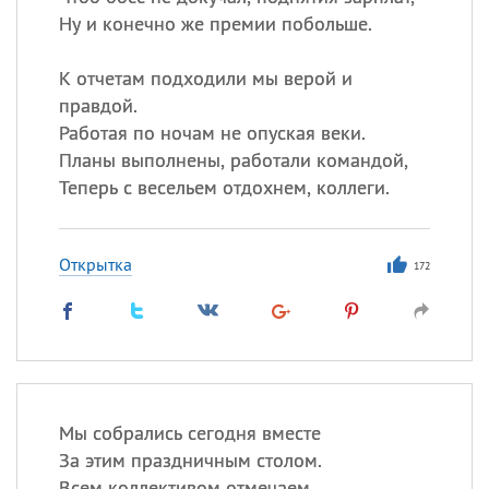
Ну и конечно же премии побольше.
Все
ИМЕНА
К отчетам подходили мы верой и
Сегодня празднуют именины
правдой.
Работая по ночам не опуская веки.
Александр
,
Макар
Планы выполнены, работали командой,
Теперь с весельем отдохнем, коллеги.
Анна
Открытка
172
Посмотреть значение
и
происхождение
Мы собрались сегодня вместе
За этим праздничным столом.
Всем коллективом отмечаем