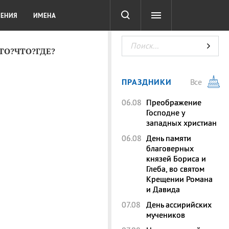
СОТА
DIGITAL
ТЕСТЫ
ЛЕНИЯ
ИМЕНА
КТО?ЧТО?ГДЕ?
ПРАЗДНИКИ
Все
06.08
Преображение
Господне у
западных христиан
06.08
День памяти
благоверных
князей Бориса и
Глеба, во святом
Крещении Романа
и Давида
07.08
День ассирийских
мучеников