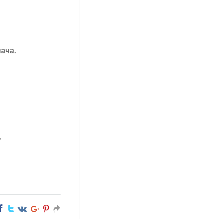
ача.
,