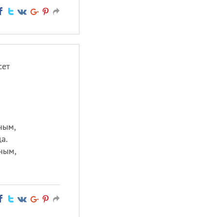
сет
ным,
а.
дным,