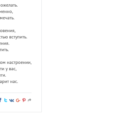
пожелать.
менно,
мечать.
овения,
тью вступить.
ения.
тить.
ном настроении,
и у вас,
ги.
арит нас.