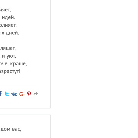
ияет,
 идей.
олняет,
ых дней.
пляшет,
 и уют,
рче, краше,
зрастут!
дом вас,