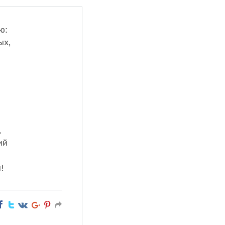
ю:
ых,
,
ий
!