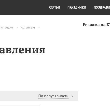
СТИЛЬ ЖИЗНИ
КУЛЬТУРА
КРА
СТАТЬИ
ПРАЗДНИКИ
ПОЗДРАВ
Реклама на 
ым годом
Коллегам
равления
По популярности