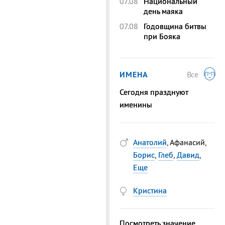
07.08
Национальный
день маяка
07.08
Годовщина битвы
при Бояка
ИМЕНА
Все
Сегодня празднуют
именины
Анатолий
, Афанасий,
Борис
,
Глеб
,
Давид
,
Еще
Кристина
Посмотреть значение