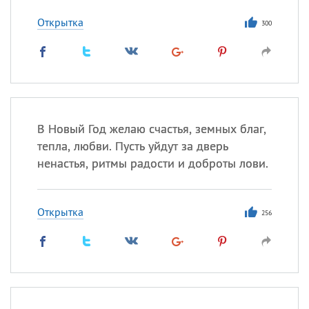
Открытка
300
Все
ИМЕНА
Сегодня празднуют именины
Анатолий
, Афанасий,
Борис
,
Еще
В Новый Год желаю счастья, земных благ,
тепла, любви. Пусть уйдут за дверь
Кристина
ненастья, ритмы радости и доброты лови.
Посмотреть значение
и
Открытка
256
происхождение