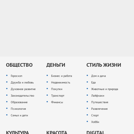
ОБЩЕСТВО
ДЕНЬГИ
СТИЛЬ ЖИЗНИ
Гороскоп
Бизнес и работа
Дом и дача
Дружба и любовь
Недвижимость
Еда
Духовное развитие
Покупки
Животные и природа
Законодательство
Транспорт
Лайфхаки
Образование
Финансы
Путешествия
Психология
Развлечения
Семья и дети
Спорт
Хобби
КУЛЬТУРА
КРАСОТА
DIGITAL