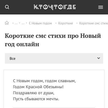
С Новым годом
Короткие
Короткие смс стих
Все
ПРАЗДНИКИ
Короткие смс стихи про Новый
06.08
Преображение
Господне у западных
год онлайн
христиан
06.08
День памяти
благоверных князей
Все
Бориса и Глеба, во
святом Крещении
Романа и Давида
07.08
День ассирийских
С Новым годом, годом славным,
мучеников
Годом Красной Обезьяны!
07.08
Национальный день
Поздравляю от души,
маяка
Пусть сбываются мечты.
07.08
Годовщина битвы при
Бояка