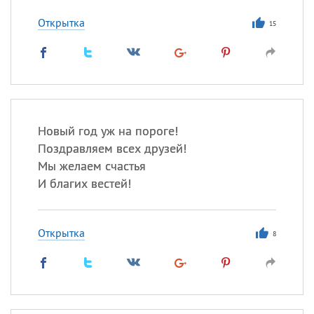
Все
ИМЕНА
Открытка
Сегодня празднуют именины
15
Сергей
, Теодор,
Федор
Посмотреть значение
и
происхождение
Новый год уж на пороге!
Поздравляем всех друзей!
Мы желаем счастья
И благих вестей!
Открытка
8