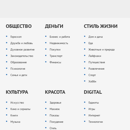
ОБЩЕСТВО
ДЕНЬГИ
СТИЛЬ ЖИЗНИ
Гороскоп
Бизнес и работа
Дом и дача
Дружба и любовь
Недвижимость
Еда
Духовное развитие
Покупки
Животные и природа
Законодательство
Транспорт
Лайфхаки
Образование
Финансы
Путешествия
Психология
Развлечения
Семья и дети
Спорт
Хобби
КУЛЬТУРА
КРАСОТА
DIGITAL
Искусство
Здоровье
Гаджеты
Кино и сериалы
Макияж
Игры
Книги
Показы
Интернет
Музыка
Похудение
Технологии
Стиль