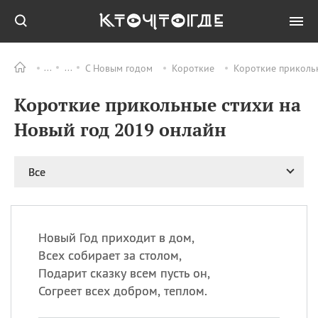
С Новым годом
Короткие
Короткие приколь
Все
ПРАЗДНИКИ
Короткие прикольные стихи на
09.08
День памяти жертв
атомной
Новый год 2019 онлайн
бомбардировки
Нагасаки
09.08
День переплетов
Все
09.08
Национальный женский
день
09.08
Национальный день
Новый Год приходит в дом,
рисового пудинга
Всех собирает за столом,
09.08
День Дымняшки
Подарит сказку всем пусть он,
(Smokey Bear Day)
Согреет всех добром, теплом.