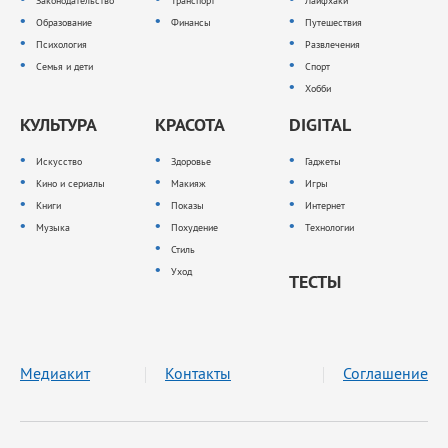
Законодательство
Транспорт
Лайфхаки
Образование
Финансы
Путешествия
Психология
Развлечения
Семья и дети
Спорт
Хобби
КУЛЬТУРА
КРАСОТА
DIGITAL
Искусство
Здоровье
Гаджеты
Кино и сериалы
Макияж
Игры
Книги
Показы
Интернет
Музыка
Похудение
Технологии
Стиль
Уход
ТЕСТЫ
Медиакит
Контакты
Соглашение