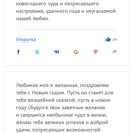
новогоднего чуда и потрясающего
настроения, удачного года и неугасаемой
Все
ИМЕНА
нашей любви.
Сегодня празднуют именины
Открытка
239
Александр
,
Макар
Анна
Посмотреть значение
и
происхождение
Любимая моя и желанная, поздравляю
тебя с Новым годом. Пусть он станет для
тебя волшебной сказкой, пусть в новом
году сбудутся твои заветные желания
и свершится необычное чудо в жизни,
желаю тебе великих успехов и доброй
удачи, потрясающих возможностей