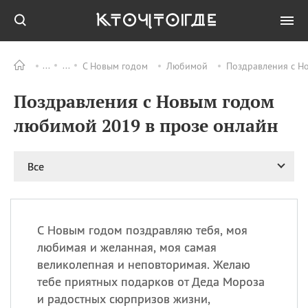
С Новым годом
Любимой
Поздравления с Н
Все
ПРАЗДНИКИ
Поздравления с Новым годом
08.08
День «Счастье
случается» (Happiness
любимой 2019 в прозе онлайн
Happens Day)
08.08
День мира в Аугсбурге
Все
08.08
Ермолаев день
09.08
День святого
великомученика
Пантелеймона –
С Новым годом поздравляю тебя, моя
покровителя всех
врачей и целителя
любимая и желанная, моя самая
больных
великолепная и неповторимая. Желаю
09.08
День книголюбов (Book
тебе приятных подарков от Деда Мороза
Lovers Day)
и радостных сюрпризов жизни,