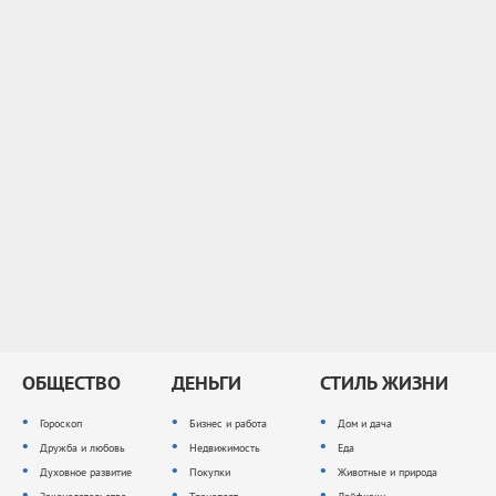
ОБЩЕСТВО
ДЕНЬГИ
СТИЛЬ ЖИЗНИ
Гороскоп
Бизнес и работа
Дом и дача
Дружба и любовь
Недвижимость
Еда
Духовное развитие
Покупки
Животные и природа