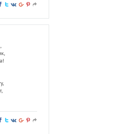
,
к,
а!
у,
,