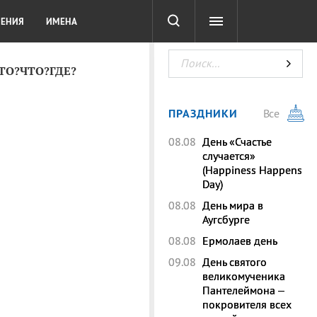
СОТА
DIGITAL
ТЕСТЫ
ЛЕНИЯ
ИМЕНА
КТО?ЧТО?ГДЕ?
ПРАЗДНИКИ
Все
08.08
День «Счастье
случается»
(Happiness Happens
Day)
08.08
День мира в
Аугсбурге
08.08
Ермолаев день
09.08
День святого
великомученика
Пантелеймона –
покровителя всех