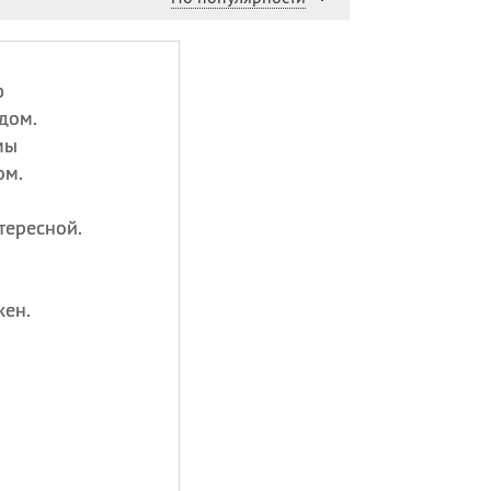
ю
дом.
мы
ом.
тересной.
жен.