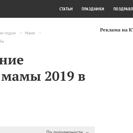
СТИЛЬ ЖИЗНИ
КУЛЬТУРА
КРА
СТАТЬИ
ПРАЗДНИКИ
ПОЗДРАВ
Реклама на 
ым годом
Маме
йн
ние
 мамы 2019 в
По популярности