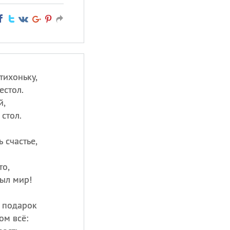
тихоньку,
естол.
й,
стол.
 счастье,
то,
был мир!
 подарок
ом всё: