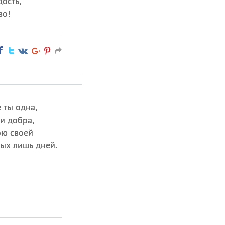
ость,
во!
 ты одна,
и добра,
ою своей
ых лишь дней.