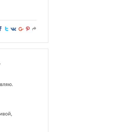
,
вляю.
ивой,