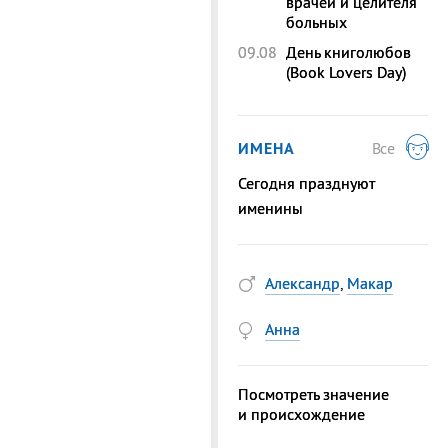
врачей и целителя
больных
09.08
День книголюбов
(Book Lovers Day)
ИМЕНА
Все
Сегодня празднуют
именины
Александр
,
Макар
Анна
Посмотреть значение
и происхождение