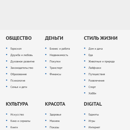
ОБЩЕСТВО
ДЕНЬГИ
СТИЛЬ ЖИЗНИ
Гороскоп
Бизнес и работа
Дом и дача
Дружба и любовь
Недвижимость
Еда
Духовное развитие
Покупки
Животные и природа
Законодательство
Транспорт
Лайфхаки
Образование
Финансы
Путешествия
Психология
Развлечения
Семья и дети
Спорт
Хобби
КУЛЬТУРА
КРАСОТА
DIGITAL
Искусство
Здоровье
Гаджеты
Кино и сериалы
Макияж
Игры
Книги
Показы
Интернет