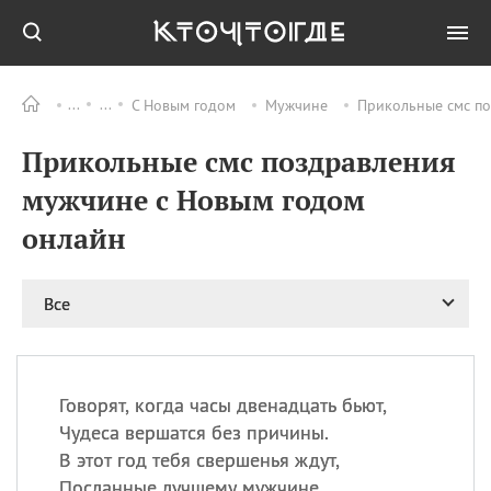
С Новым годом
Мужчине
Прикольные смс п
Все
ПРАЗДНИКИ
Прикольные смс поздравления
09.08
День памяти
великомученика и
мужчине с Новым годом
целителя Пантелеимона
онлайн
11.08
Рождество святителя
Николая Чудотворца
11.08
День «мусорной еды»
Все
11.08
День полета на
воздушном шарике
11.08
День Святой Клары —
покровительницы
Говорят, когда часы двенадцать бьют,
телевидения
Чудеса вершатся без причины.
В этот год тебя свершенья ждут,
Посланные лучшему мужчине.