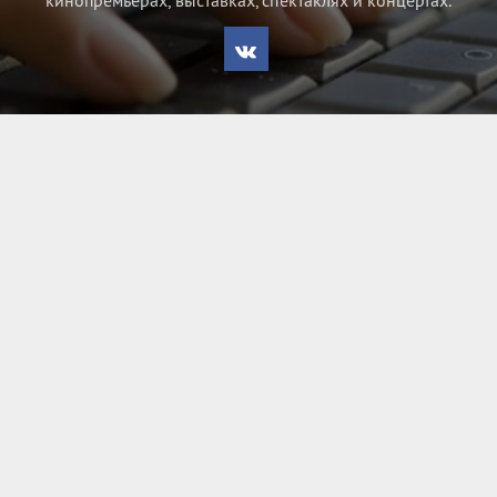
кинопремьерах, выставках, спектаклях и концертах.