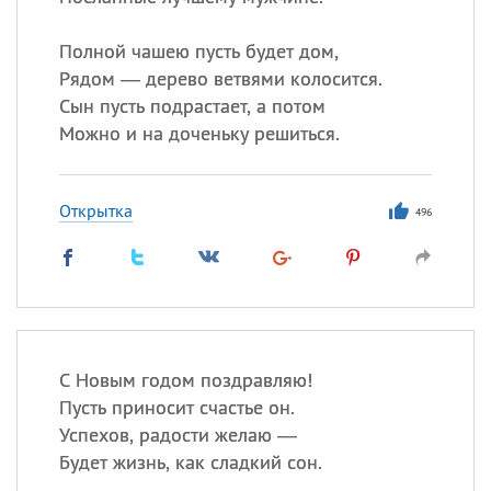
Все
ИМЕНА
Сегодня празднуют именины
Полной чашею пусть будет дом,
Рядом — дерево ветвями колосится.
Сын пусть подрастает, а потом
Герман
,
Иван
,
Клим
,
Еще
Можно и на доченьку решиться.
Анфиса
Открытка
496
Посмотреть значение
и
происхождение
С Новым годом поздравляю!
Пусть приносит счастье он.
Успехов, радости желаю —
Будет жизнь, как сладкий сон.