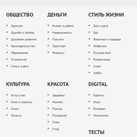
ОБЩЕСТВО
ДЕНЬГИ
СТИЛЬ ЖИЗНИ
Гороскоп
Бизнес и работа
Дом и дача
Дружба и любовь
Недвижимость
Еда
Духовное развитие
Покупки
Животные и природа
Законодательство
Транспорт
Лайфхаки
Образование
Финансы
Путешествия
Психология
Развлечения
Семья и дети
Спорт
Хобби
КУЛЬТУРА
КРАСОТА
DIGITAL
Искусство
Здоровье
Гаджеты
Кино и сериалы
Макияж
Игры
Книги
Показы
Интернет
Музыка
Похудение
Технологии
Стиль
Уход
ТЕСТЫ