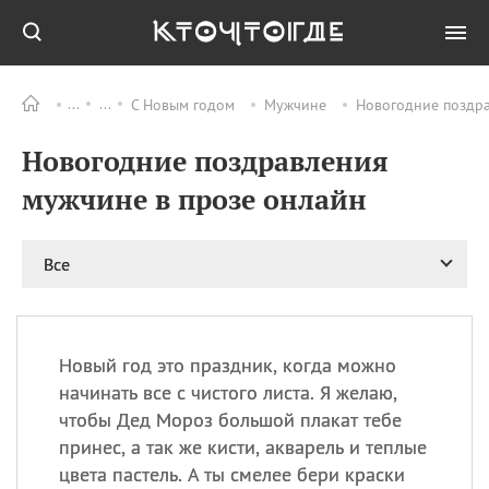
С Новым годом
Мужчине
Новогодние поздра
Все
ПРАЗДНИКИ
Новогодние поздравления
08.08
День «Счастье
случается» (Happiness
мужчине в прозе онлайн
Happens Day)
08.08
День мира в Аугсбурге
Все
08.08
Ермолаев день
09.08
День святого
великомученика
Пантелеймона –
Новый год это праздник, когда можно
покровителя всех
врачей и целителя
начинать все с чистого листа. Я желаю,
больных
чтобы Дед Мороз большой плакат тебе
09.08
День книголюбов (Book
принес, а так же кисти, акварель и теплые
Lovers Day)
цвета пастель. А ты смелее бери краски