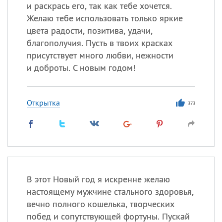
и раскрась его, так как тебе хочется.
Желаю тебе использовать только яркие
Все
ИМЕНА
цвета радости, позитива, удачи,
Сегодня празднуют именины
благополучия. Пусть в твоих красках
присутствует много любви, нежности
и доброты. С новым годом!
Александр
,
Макар
Анна
Открытка
373
Посмотреть значение
и
происхождение
В этот Новый год я искренне желаю
настоящему мужчине стального здоровья,
вечно полного кошелька, творческих
побед и сопутствующей фортуны. Пускай