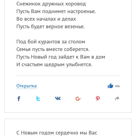
Все
ИМЕНА
Снежинок дружных хоровод
Пусть Вам поднимет настроенье.
Сегодня празднуют именины
Во всех началах и делах
Пусть будет верное везенье.
Сергей
, Теодор,
Федор
Под бой курантов за столом
Посмотреть значение
и
происхождение
Семья пусть вместе соберется.
Пусть Новый год зайдет к Вам в дом
И счастьем щедрым улыбнется.
Открытка
416
С Новым годом сердечно мы Вас