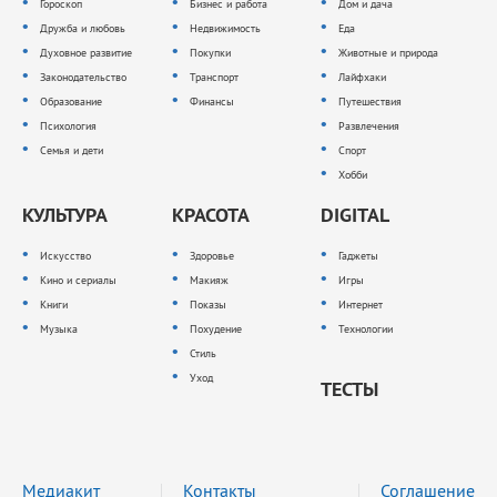
Гороскоп
Бизнес и работа
Дом и дача
Дружба и любовь
Недвижимость
Еда
Духовное развитие
Покупки
Животные и природа
Законодательство
Транспорт
Лайфхаки
Образование
Финансы
Путешествия
Психология
Развлечения
Семья и дети
Спорт
Хобби
КУЛЬТУРА
КРАСОТА
DIGITAL
Искусство
Здоровье
Гаджеты
Кино и сериалы
Макияж
Игры
Книги
Показы
Интернет
Музыка
Похудение
Технологии
Стиль
Уход
ТЕСТЫ
Медиакит
Контакты
Соглашение