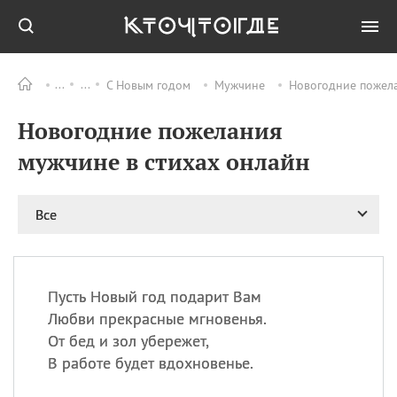
С Новым годом
Мужчине
Новогодние пожела
Все
ПРАЗДНИКИ
Новогодние пожелания
09.08
День памяти жертв
атомной
мужчине в стихах онлайн
бомбардировки
Нагасаки
09.08
День переплетов
Все
09.08
Национальный женский
день
09.08
Национальный день
Пусть Новый год подарит Вам
рисового пудинга
Любви прекрасные мгновенья.
09.08
День Дымняшки
От бед и зол убережет,
(Smokey Bear Day)
В работе будет вдохновенье.