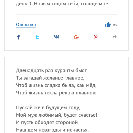
Все
ИМЕНА
день. С Новым годом тебя, солнце мое!
Сегодня празднуют именины
Открытка
259
Герман
,
Иван
,
Клим
,
Еще
Анфиса
Посмотреть значение
и
происхождение
Двенадцать раз куранты бьют,
Ты загадай желанье главное,
Чтоб жизнь сладка была, как мёд,
Чтоб жизнь текла рекою плавною.
Пускай же в будущем году,
Мой муж любимый, будет счастье!
И пусть обходят стороной
Наш дом невзгоды и ненастья.