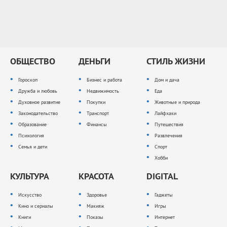
ОБЩЕСТВО
ДЕНЬГИ
СТИЛЬ ЖИЗНИ
Гороскоп
Бизнес и работа
Дом и дача
Дружба и любовь
Недвижимость
Еда
Духовное развитие
Покупки
Животные и природа
Законодательство
Транспорт
Лайфхаки
Образование
Финансы
Путешествия
Психология
Развлечения
Семья и дети
Спорт
Хобби
КУЛЬТУРА
КРАСОТА
DIGITAL
Искусство
Здоровье
Гаджеты
Кино и сериалы
Макияж
Игры
Книги
Показы
Интернет