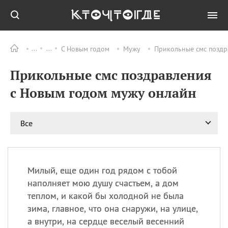
С Новым годом
Мужу
Прикольные смс поздр
Все
ПРАЗДНИКИ
Прикольные смс поздравления
09.08
День памяти
великомученика и
с Новым годом мужу онлайн
целителя Пантелеимона
11.08
Рождество святителя
Николая Чудотворца
Все
11.08
День «мусорной еды»
11.08
День полета на
воздушном шарике
Милый, еще один год рядом с тобой
11.08
День Святой Клары —
наполняет мою душу счастьем, а дом
покровительницы
теплом, и какой бы холодной не была
телевидения
зима, главное, что она снаружи, на улице,
а внутри, на сердце веселый весенний