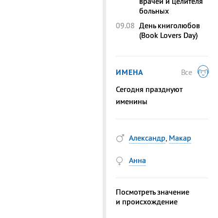
врачей и целителя
больных
09.08
День книголюбов
(Book Lovers Day)
ИМЕНА
Все
Сегодня празднуют
именины
Александр
,
Макар
Анна
Посмотреть значение
и происхождение