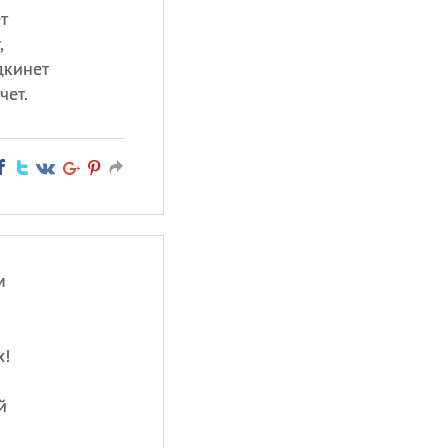
т
,
дкинет
чет.
м
х!
й