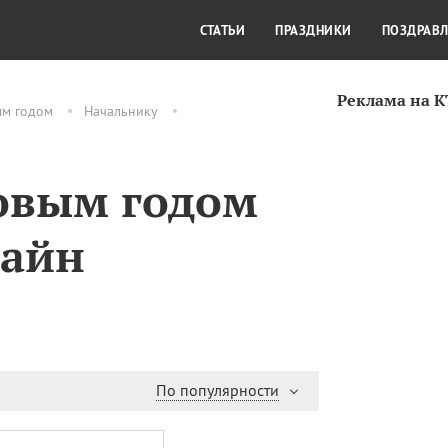
СТИЛЬ ЖИЗНИ
КУЛЬТУРА
КРА
СТАТЬИ
ПРАЗДНИКИ
ПОЗДРАВ
Реклама на 
ым годом
Начальнику
овым годом
лайн
По популярности