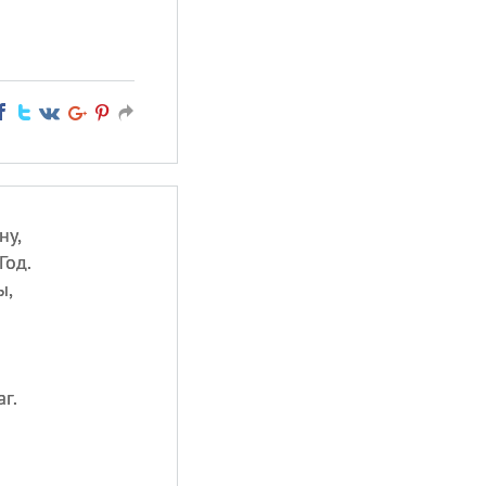
ну,
Год.
ы,
г.