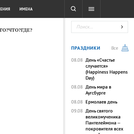
СОТА
DIGITAL
ТЕСТЫ
ЛЕНИЯ
ИМЕНА
КТО?ЧТО?ГДЕ?
ПРАЗДНИКИ
Все
08.08
День «Счастье
случается»
(Happiness Happens
Day)
08.08
День мира в
Аугсбурге
08.08
Ермолаев день
09.08
День святого
великомученика
Пантелеймона –
покровителя всех