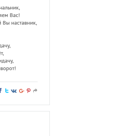
чальник,
яем Вас!
 Вы наставник,
дачу,
т,
идачу,
оворот!