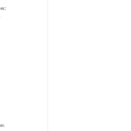
ик:
.
и.