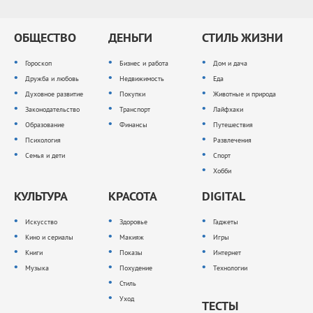
ОБЩЕСТВО
ДЕНЬГИ
СТИЛЬ ЖИЗНИ
Гороскоп
Бизнес и работа
Дом и дача
Дружба и любовь
Недвижимость
Еда
Духовное развитие
Покупки
Животные и природа
Законодательство
Транспорт
Лайфхаки
Образование
Финансы
Путешествия
Психология
Развлечения
Семья и дети
Спорт
Хобби
КУЛЬТУРА
КРАСОТА
DIGITAL
Искусство
Здоровье
Гаджеты
Кино и сериалы
Макияж
Игры
Книги
Показы
Интернет
Музыка
Похудение
Технологии
Стиль
Уход
ТЕСТЫ