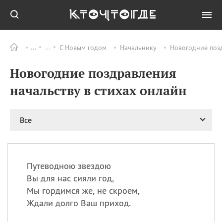
С Новым годом
Начальнику
Новогодние позд
Все
ПРАЗДНИКИ
Новогодние поздравления
09.08
День памяти жертв
атомной
начальству в стихах онлайн
бомбардировки
Нагасаки
09.08
День переплетов
Все
09.08
Национальный женский
день
09.08
Национальный день
Путеводною звездою
рисового пудинга
Вы для нас сияли год,
09.08
День Дымняшки
Мы гордимся же, не скроем,
(Smokey Bear Day)
Ждали долго Ваш приход.