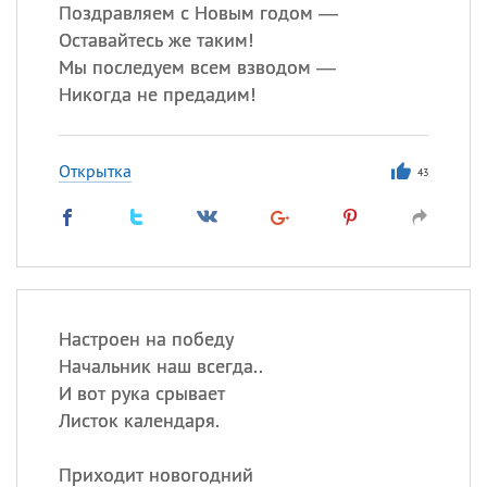
Все
ИМЕНА
Поздравляем с Новым годом —
Оставайтесь же таким!
Сегодня празднуют именины
Мы последуем всем взводом —
Никогда не предадим!
Сергей
, Теодор,
Федор
Посмотреть значение
и
Открытка
происхождение
43
Настроен на победу
Начальник наш всегда..
И вот рука срывает
Листок календаря.
Приходит новогодний