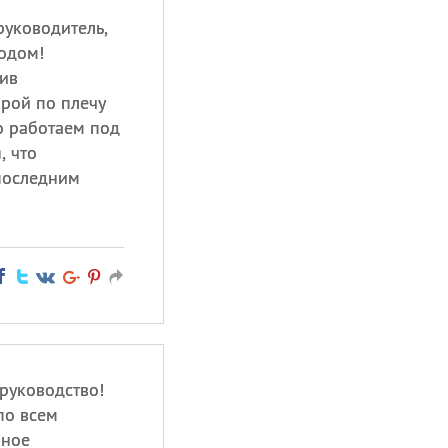
уководитель,
одом!
ив
орой по плечу
о работаем под
, что
последним
руководство!
по всем
чное