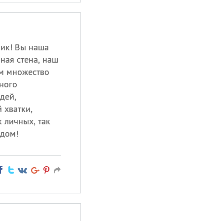
ик! Вы наша
ная стена, наш
ам множество
ного
дей,
 хватки,
 личных, так
одом!