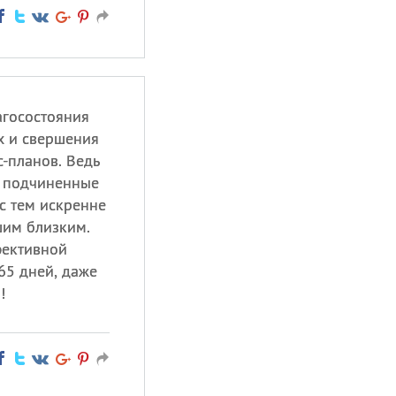
агосостояния
ах и свершения
-планов. Ведь
и подчиненные
с тем искренне
шим близким.
фективной
65 дней, даже
!