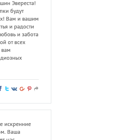
шин Эвереста!
упки будут
х! Вам и вашим
тья и радости
любовь и забота
ой от всех
 вам
андиозных
те искренние
ом. Ваша
ет нас.