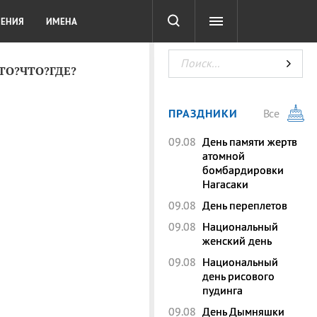
СОТА
DIGITAL
ТЕСТЫ
ЛЕНИЯ
ИМЕНА
КТО?ЧТО?ГДЕ?
ПРАЗДНИКИ
Все
09.08
День памяти жертв
атомной
бомбардировки
Нагасаки
09.08
День переплетов
09.08
Национальный
женский день
09.08
Национальный
день рисового
пудинга
09.08
День Дымняшки