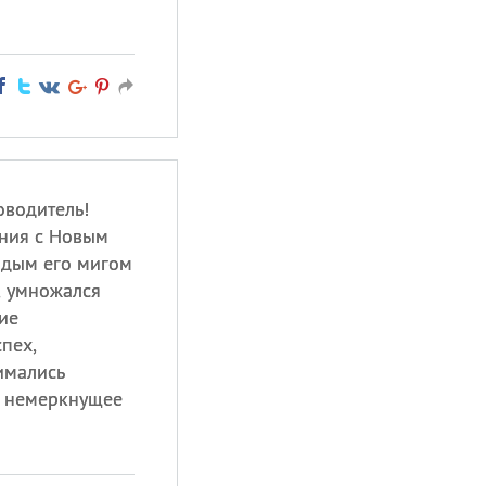
оводитель!
ния с Новым
ждым его мигом
, умножался
ие
пех,
имались
ь немеркнущее