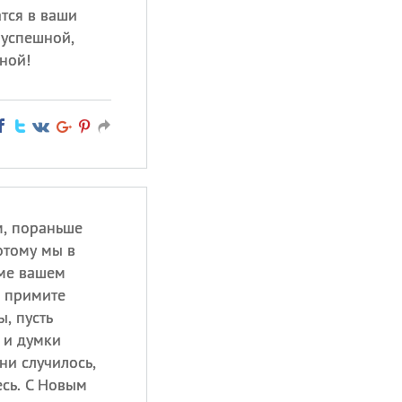
атся в ваши
 успешной,
ной!
м, пораньше
отому мы в
оме вашем
с примите
ы, пусть
 и думки
 ни случилось,
есь. С Новым