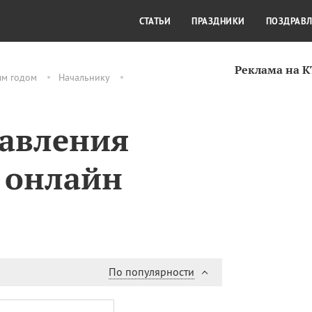
СТИЛЬ ЖИЗНИ
КУЛЬТУРА
КРА
СТАТЬИ
ПРАЗДНИКИ
ПОЗДРАВ
Реклама на 
ым годом
Начальнику
равления
е онлайн
По популярности