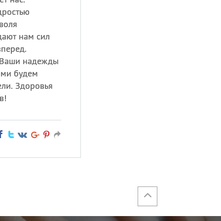
дростью
воля
дают нам сил
вперед.
 Ваши надежды
ами будем
ели. Здоровья
в!