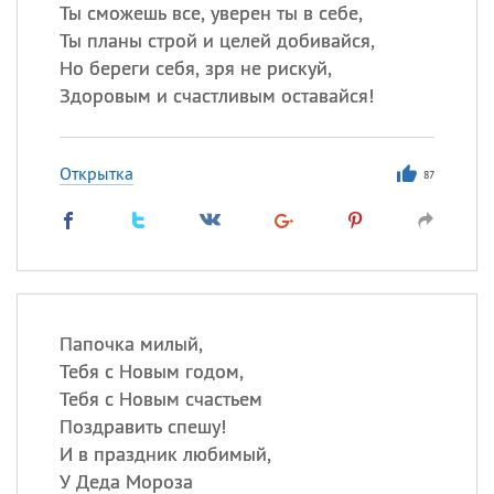
Все
ИМЕНА
Ты сможешь все, уверен ты в себе,
Ты планы строй и целей добивайся,
Сегодня празднуют именины
Но береги себя, зря не рискуй,
Здоровым и счастливым оставайся!
Акакий
,
Василий
,
Иван
,
Еще
Открытка
87
Алена
,
Анастасия
,
Антонина
,
Еще
Посмотреть значение
и
происхождение
Папочка милый,
Тебя с Новым годом,
Тебя с Новым счастьем
Поздравить спешу!
И в праздник любимый,
У Деда Мороза