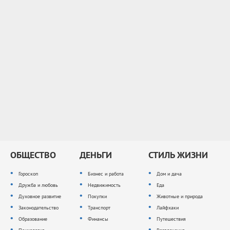
ОБЩЕСТВО
ДЕНЬГИ
СТИЛЬ ЖИЗНИ
Гороскоп
Бизнес и работа
Дом и дача
Дружба и любовь
Недвижимость
Еда
Духовное развитие
Покупки
Животные и природа
Законодательство
Транспорт
Лайфхаки
Образование
Финансы
Путешествия