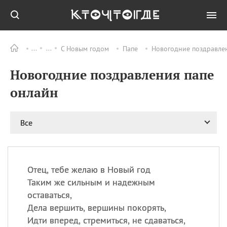
С Новым годом
Папе
Новогодние поздравле
Все
ПРАЗДНИКИ
Новогодние поздравления папе
11.08
Рождество святителя
Николая Чудотворца
онлайн
11.08
День «мусорной еды»
11.08
День полета на
Все
воздушном шарике
12.08
Курбан Байрам —
праздник
жертвоприношения
Отец, тебе желаю в Новый год
12.08
День
Таким же сильным и надежным
Военно‑воздушных сил
оставаться,
(День ВВС) РФ
Дела вершить, вершины покорять,
Идти вперед, стремиться, не сдаваться,