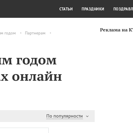
СТИЛЬ ЖИЗНИ
КУЛЬТУРА
КРА
СТАТЬИ
ПРАЗДНИКИ
ПОЗДРАВ
Реклама на 
ым годом
Партнерам
ым годом
ах онлайн
По популярности