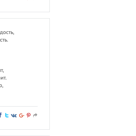
дость,
сть.
т,
ит.
ю,