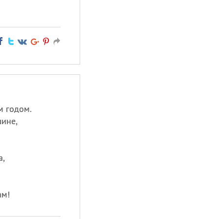
м годом.
шине,
а,
ам!