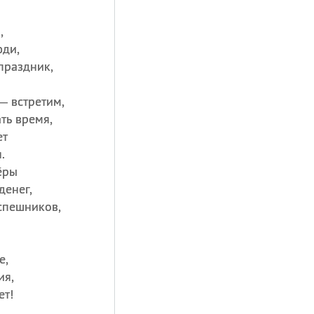
,
юди,
праздник,
— встретим,
ть время,
ет
.
ёры
денег,
спешников,
е,
ия,
ет!