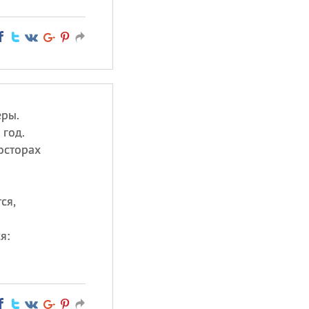
еры.
год.
осторах
ся,
я: