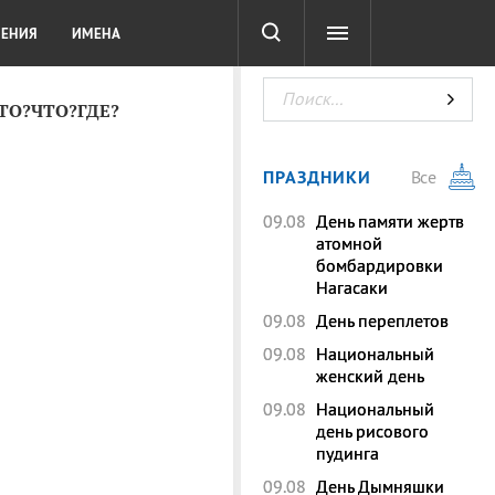
СОТА
DIGITAL
ТЕСТЫ
ЛЕНИЯ
ИМЕНА
КТО?ЧТО?ГДЕ?
ПРАЗДНИКИ
Все
09.08
День памяти жертв
атомной
бомбардировки
Нагасаки
09.08
День переплетов
09.08
Национальный
женский день
09.08
Национальный
день рисового
пудинга
09.08
День Дымняшки