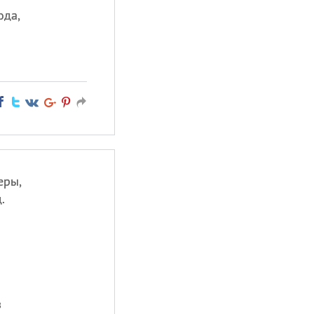
ода,
еры,
.
в