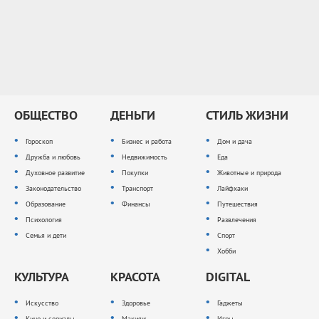
ОБЩЕСТВО
ДЕНЬГИ
СТИЛЬ ЖИЗНИ
Гороскоп
Бизнес и работа
Дом и дача
Дружба и любовь
Недвижимость
Еда
Духовное развитие
Покупки
Животные и природа
Законодательство
Транспорт
Лайфхаки
Образование
Финансы
Путешествия
Психология
Развлечения
Семья и дети
Спорт
Хобби
КУЛЬТУРА
КРАСОТА
DIGITAL
Искусство
Здоровье
Гаджеты
Кино и сериалы
Макияж
Игры