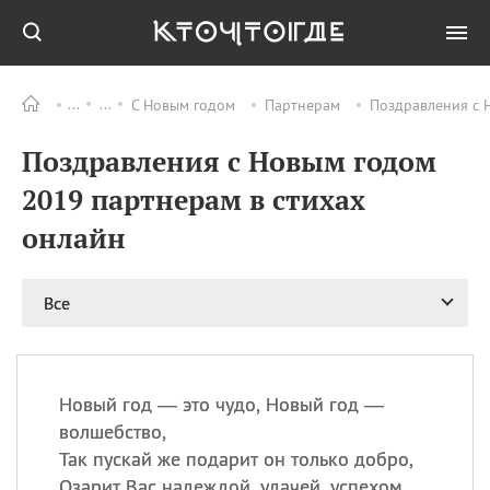
С Новым годом
Партнерам
Поздравления с 
Все
ПРАЗДНИКИ
Поздравления с Новым годом
06.08
Преображение
Господне у западных
2019 партнерам в стихах
христиан
онлайн
06.08
День памяти
благоверных князей
Бориса и Глеба, во
святом Крещении
Все
Романа и Давида
07.08
День ассирийских
мучеников
Новый год — это чудо, Новый год —
07.08
Национальный день
волшебство,
маяка
Так пускай же подарит он только добро,
07.08
Годовщина битвы при
Озарит Вас надеждой, удачей, успехом
Бояка