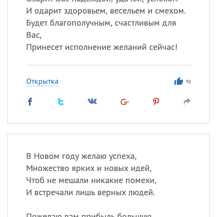
И одарит здоровьем, весельем и смехом.
Будет благополучным, счастливым для
Все
ИМЕНА
Вас,
Принесет исполнение желаний сейчас!
Сегодня празднуют именины
Анатолий
, Афанасий,
Борис
Открытка
92
,
Еще
Кристина
Посмотреть значение
и
происхождение
В Новом году желаю успеха,
Множество ярких и новых идей,
Чтоб не мешали никакие помехи,
И встречали лишь верных людей.
Пожелаю вам прибыль большую