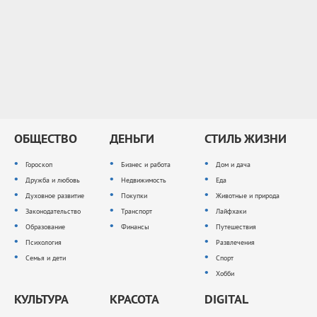
ОБЩЕСТВО
ДЕНЬГИ
СТИЛЬ ЖИЗНИ
Гороскоп
Бизнес и работа
Дом и дача
Дружба и любовь
Недвижимость
Еда
Духовное развитие
Покупки
Животные и природа
Законодательство
Транспорт
Лайфхаки
Образование
Финансы
Путешествия
Психология
Развлечения
Семья и дети
Спорт
Хобби
КУЛЬТУРА
КРАСОТА
DIGITAL