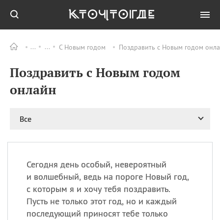
С Новым годом
Поздравить с Новым годом онл
Все
ПРАЗДНИКИ
Поздравить с Новым годом
11.08
Рождество святителя
Николая Чудотворца
онлайн
11.08
День «мусорной еды»
11.08
День полета на
Все
воздушном шарике
12.08
Курбан Байрам —
праздник
жертвоприношения
Сегодня день особый, невероятный
12.08
День
и волшебный, ведь на пороге Новый год,
Военно‑воздушных сил
с которым я и хочу тебя поздравить.
(День ВВС) РФ
Пусть не только этот год, но и каждый
последующий приносят тебе только