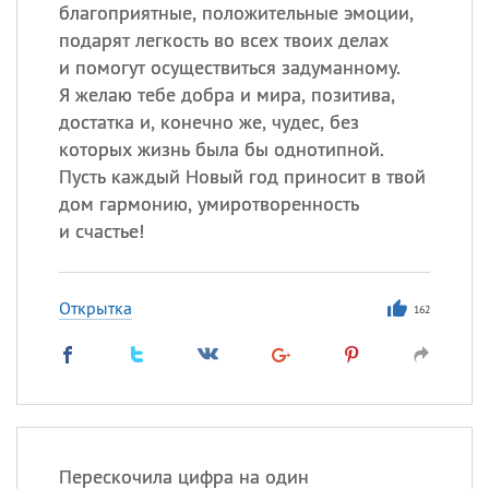
Все
ИМЕНА
благоприятные, положительные эмоции,
подарят легкость во всех твоих делах
Сегодня празднуют именины
и помогут осуществиться задуманному.
Я желаю тебе добра и мира, позитива,
Акакий
,
Василий
,
Иван
,
достатка и, конечно же, чудес, без
Еще
которых жизнь была бы однотипной.
Пусть каждый Новый год приносит в твой
Алена
,
Анастасия
,
дом гармонию, умиротворенность
Антонина
,
Еще
и счастье!
Посмотреть значение
и
происхождение
Открытка
162
Перескочила цифра на один