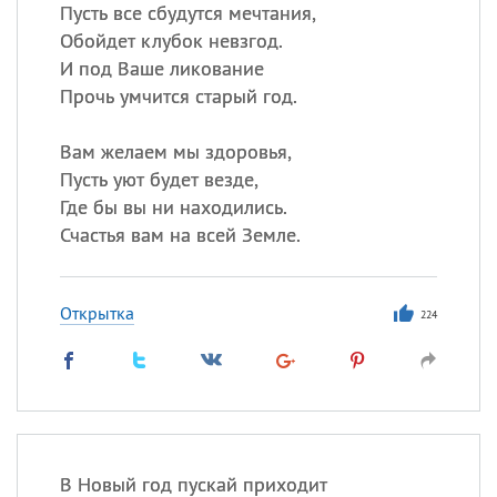
Все
ИМЕНА
Пусть все сбудутся мечтания,
Обойдет клубок невзгод.
Сегодня празднуют именины
И под Ваше ликование
Прочь умчится старый год.
Сергей
, Теодор,
Федор
Вам желаем мы здоровья,
Посмотреть значение
и
происхождение
Пусть уют будет везде,
Где бы вы ни находились.
Счастья вам на всей Земле.
Открытка
224
В Новый год пускай приходит