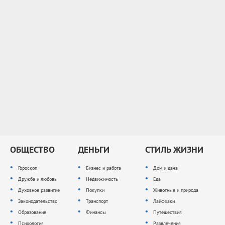
ОБЩЕСТВО
ДЕНЬГИ
СТИЛЬ ЖИЗНИ
Гороскоп
Бизнес и работа
Дом и дача
Дружба и любовь
Недвижимость
Еда
Духовное развитие
Покупки
Животные и природа
Законодательство
Транспорт
Лайфхаки
Образование
Финансы
Путешествия
Психология
Развлечения