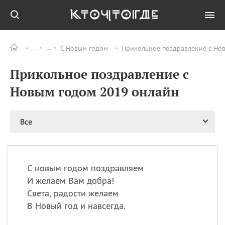
С Новым годом
Прикольное поздравление с Но
Все
ПРАЗДНИКИ
Прикольное поздравление с
09.08
День памяти жертв
атомной
Новым годом 2019 онлайн
бомбардировки
Нагасаки
09.08
День переплетов
Все
09.08
Национальный женский
день
09.08
Национальный день
С новым годом поздравляем
рисового пудинга
И желаем Вам добра!
09.08
День Дымняшки
Света, радости желаем
(Smokey Bear Day)
В Новый год и навсегда.