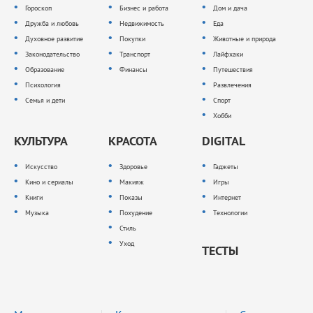
Гороскоп
Бизнес и работа
Дом и дача
Дружба и любовь
Недвижимость
Еда
Духовное развитие
Покупки
Животные и природа
Законодательство
Транспорт
Лайфхаки
Образование
Финансы
Путешествия
Психология
Развлечения
Семья и дети
Спорт
Хобби
КУЛЬТУРА
КРАСОТА
DIGITAL
Искусство
Здоровье
Гаджеты
Кино и сериалы
Макияж
Игры
Книги
Показы
Интернет
Музыка
Похудение
Технологии
Стиль
Уход
ТЕСТЫ