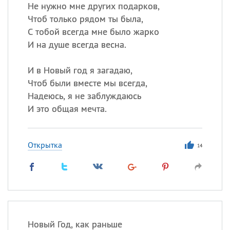
Не нужно мне других подарков,
Чтоб только рядом ты была,
С тобой всегда мне было жарко
Все
ИМЕНА
И на душе всегда весна.
Сегодня празднуют именины
И в Новый год я загадаю,
Анатолий
, Афанасий,
Борис
Чтоб были вместе мы всегда,
,
Еще
Надеюсь, я не заблуждаюсь
И это общая мечта.
Кристина
Открытка
14
Посмотреть значение
и
происхождение
Новый Год, как раньше