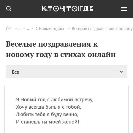
С Новым годом
Веселые поздравления к новому 
Все
ПРАЗДНИКИ
Веселые поздравления к
06.08
Преображение
Господне у западных
новому году в стихах онлайн
христиан
06.08
День памяти
благоверных князей
Все
Бориса и Глеба, во
святом Крещении
Романа и Давида
07.08
День ассирийских
Я Новый год с любимой встречу,
мучеников
Хочу всегда быть я с тобой,
07.08
Национальный день
Любить тебя я буду вечно,
маяка
И станешь ты моей женой!
07.08
Годовщина битвы при
Бояка