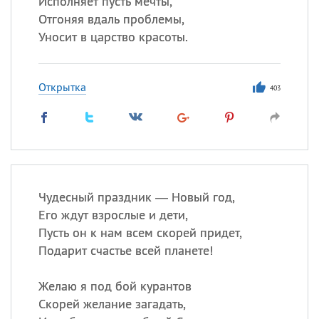
Исполняет пусть мечты,
Все
ИМЕНА
Отгоняя вдаль проблемы,
Сегодня празднуют именины
Уносит в царство красоты.
Герман
,
Иван
,
Клим
,
Еще
Открытка
403
Анфиса
Посмотреть значение
и
происхождение
Чудесный праздник — Новый год,
Его ждут взрослые и дети,
Пусть он к нам всем скорей придет,
Подарит счастье всей планете!
Желаю я под бой курантов
Скорей желание загадать,