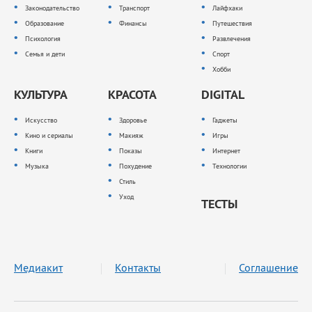
Законодательство
Транспорт
Лайфхаки
Образование
Финансы
Путешествия
Психология
Развлечения
Семья и дети
Спорт
Хобби
КУЛЬТУРА
КРАСОТА
DIGITAL
Искусство
Здоровье
Гаджеты
Кино и сериалы
Макияж
Игры
Книги
Показы
Интернет
Музыка
Похудение
Технологии
Стиль
Уход
ТЕСТЫ
Медиакит
Контакты
Соглашение