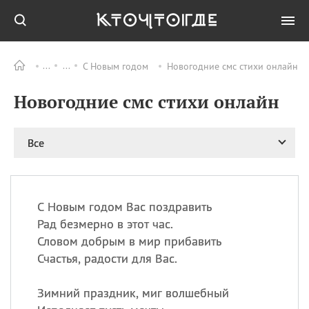
С Новым годом
Новогодние смс стихи онлайн
Все
ПРАЗДНИКИ
Новогодние смс стихи онлайн
09.08
День памяти
великомученика и
целителя Пантелеимона
Все
11.08
Рождество святителя
Николая Чудотворца
11.08
День «мусорной еды»
11.08
День полета на
С Новым годом Вас поздравить
воздушном шарике
Рад безмерно в этот час.
11.08
День Святой Клары —
Словом добрым в мир прибавить
покровительницы
Счастья, радости для Вас.
телевидения
Зимний праздник, миг волшебный