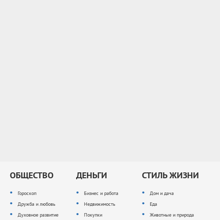
ОБЩЕСТВО
ДЕНЬГИ
СТИЛЬ ЖИЗНИ
Гороскоп
Бизнес и работа
Дом и дача
Дружба и любовь
Недвижимость
Еда
Духовное развитие
Покупки
Животные и природа