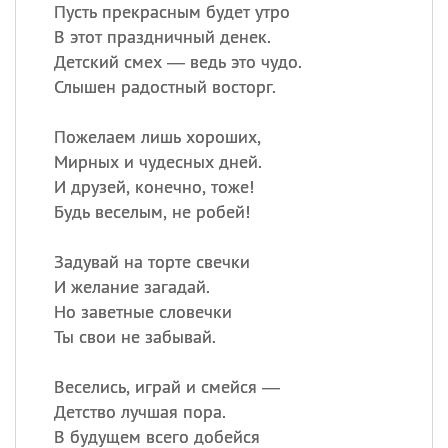
Все
ИМЕНА
Пусть прекрасным будет утро
В этот праздничный денек.
Сегодня празднуют именины
Детский смех — ведь это чудо.
Слышен радостный восторг.
Герман
,
Иван
,
Клим
,
Еще
Пожелаем лишь хороших,
Анфиса
Мирных и чудесных дней.
И друзей, конечно, тоже!
Посмотреть значение
и
Будь веселым, не робей!
происхождение
Задувай на торте свечки
И желание загадай.
Но заветные словечки
Ты свои не забывай.
Веселись, играй и смейся —
Детство лучшая пора.
В будущем всего добейся