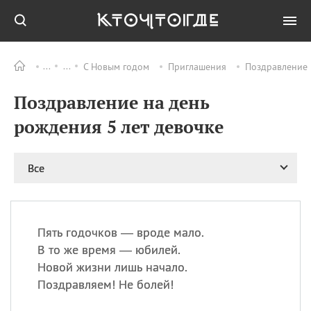
С Новым годом
Приглашения
Поздравление 
Все
ПРАЗДНИКИ
Поздравление на день
09.08
День памяти
великомученика и
рождения 5 лет девочке
целителя Пантелеимона
11.08
Рождество святителя
Николая Чудотворца
Все
11.08
День «мусорной еды»
11.08
День полета на
воздушном шарике
Пять годочков — вроде мало.
11.08
День Святой Клары —
В то же время — юбилей.
покровительницы
Новой жизни лишь начало.
телевидения
Поздравляем! Не болей!