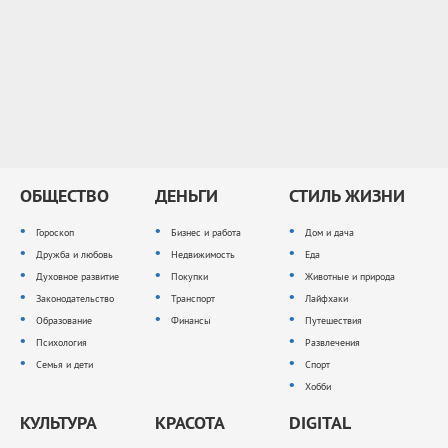
ОБЩЕСТВО
ДЕНЬГИ
СТИЛЬ ЖИЗНИ
Гороскоп
Бизнес и работа
Дом и дача
Дружба и любовь
Недвижимость
Еда
Духовное развитие
Покупки
Животные и природа
Законодательство
Транспорт
Лайфхаки
Образование
Финансы
Путешествия
Психология
Развлечения
Семья и дети
Спорт
Хобби
КУЛЬТУРА
КРАСОТА
DIGITAL