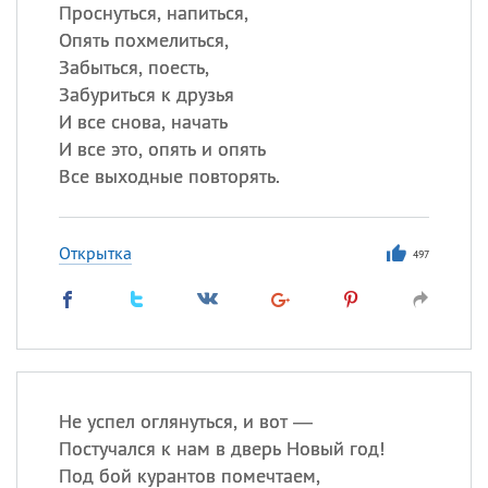
Проснуться, напиться,
Опять похмелиться,
Все
ИМЕНА
Забыться, поесть,
Сегодня празднуют именины
Забуриться к друзья
И все снова, начать
И все это, опять и опять
Александр
,
Макар
Все выходные повторять.
Анна
Открытка
497
Посмотреть значение
и
происхождение
Не успел оглянуться, и вот —
Постучался к нам в дверь Новый год!
Под бой курантов помечтаем,