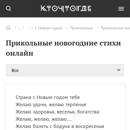
С Новым годом
Прикольные
Прикольные но
Все
ПРАЗДНИКИ
Прикольные новогодние стихи
08.08
День «Счастье
случается» (Happiness
онлайн
Happens Day)
08.08
День мира в Аугсбурге
Все
08.08
Ермолаев день
09.08
День святого
великомученика
Пантелеймона –
Страна с Новым годом тебя
покровителя всех
врачей и целителя
Желаю удачи, желаю терпенья
больных
Желаю здоровья, веселья, богатства
09.08
День книголюбов (Book
Желаю, желаю, желаю…
Lovers Day)
Желаю болеть с бодуна в воскресенья