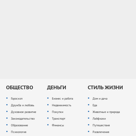
ОБЩЕСТВО
ДЕНЬГИ
СТИЛЬ ЖИЗНИ
Гороскоп
Бизнес и работа
Дом и дача
Дружба и любовь
Недвижимость
Еда
Духовное развитие
Покупки
Животные и природа
Законодательство
Транспорт
Лайфхаки
Образование
Финансы
Путешествия
Психология
Развлечения