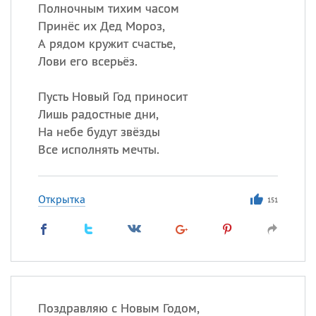
Полночным тихим часом
Принёс их Дед Мороз,
А рядом кружит счастье,
Все
ИМЕНА
Лови его всерьёз.
Сегодня празднуют именины
Пусть Новый Год приносит
Анатолий
, Афанасий,
Борис
Лишь радостные дни,
,
Еще
На небе будут звёзды
Все исполнять мечты.
Кристина
Открытка
151
Посмотреть значение
и
происхождение
Поздравляю с Новым Годом,