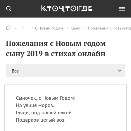
С Новым годом
Сыну
Пожелания с Новым год
Все
ПРАЗДНИКИ
Пожелания с Новым годом
06.08
Преображение
Господне у западных
сыну 2019 в стихах онлайн
христиан
06.08
День памяти
благоверных князей
Все
Бориса и Глеба, во
святом Крещении
Романа и Давида
07.08
День ассирийских
Сыночек, с Новым Годом!
мучеников
На улице мороз.
07.08
Национальный день
Гляди, под нашей ёлкой
маяка
Подарков целый воз.
07.08
Годовщина битвы при
Бояка